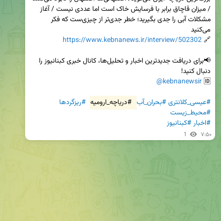
/ میزان قاچاق برابر با فرسایش خاک است اما عددی نیست / آغاز 
مشکلات آبی را جدی بگیرید؛ خطر جدی‌تر از چیزی‌ست که فکر 
https://www.kebnanews.ir/interview/502302
🔗 
📢برای دریافت جدیدترین اخبار و تحلیل‌ها، کانال خبری کبنانیوز را 
@kebnanewsir
🆔 
#عیسی_کلانتری
#بحران_آب
#دریاچه_ارومیه
#ریزگردها
#محیط_زیست
#اخبار
#کبنانیوز
1
۷:۵۰