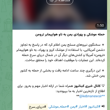
مشاهده در ایتا
1:50
حمله موشکی و پهپادی یمن به ناو هواپیمابر ترومن
🔹 سخنگوی نیروهای مسلح یمن اعلام کرد که در پاسخ به تجاوز 
دشمن آمریکایی، با استفاده از موشک کروز و پهپاد، به ناو هواپیمابر 
«ترومن» آمریکا و کشتی‌های دیگر آن در شمال دریای سرخ حمله 
🔹 این درگیری چند ساعت ادامه یافت و بخشی از حمله به کشور 
💡 
کانال خبری کبنانیوز
 همراه شما در ارائه اخبار مهم و به‌روز. برای 
اطلاع از تازه‌ترین اخبار به ما بپیوندید:  

@kebnanewsir
**
📢 
#کبنانیوز
#اخبار
#یمن
#حمله_موشکی
#دریای_سرخ