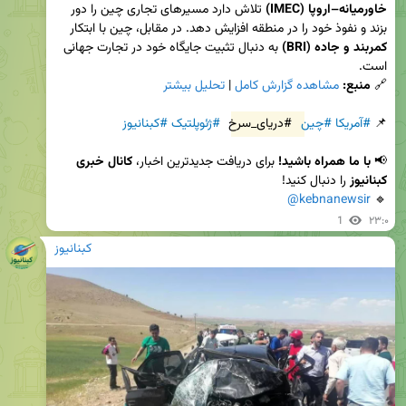
خاورمیانه–اروپا (IMEC)
 تلاش دارد مسیرهای تجاری چین را دور 
بزند و نفوذ خود را در منطقه افزایش دهد. در مقابل، چین با ابتکار 
کمربند و جاده (BRI)
 به دنبال تثبیت جایگاه خود در تجارت جهانی 
🔗 
منبع:
مشاهده گزارش کامل
 | 
تحلیل بیشتر
📌 
#آمریکا
#چین
#دریای_سرخ
#ژئوپلتیک
#کبنانیوز
📢 
با ما همراه باشید!
 برای دریافت جدیدترین اخبار، 
کانال خبری 
کبنانیوز
@kebnanewsir
🔹 
1
۲۳:۰
کبنانیوز