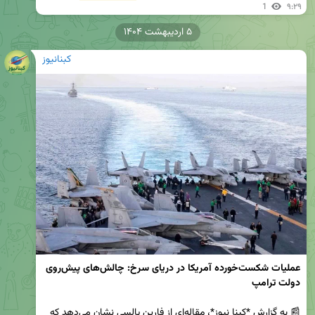
1
۹:۲۹
۵ اردیبهشت ۱۴۰۴
کبنانیوز
عملیات شکست‌خورده آمریکا در دریای سرخ: چالش‌های پیش‌روی 
📰 به گزارش *کبنا نیوز*، مقاله‌ای از فارین پالسی نشان می‌دهد که 