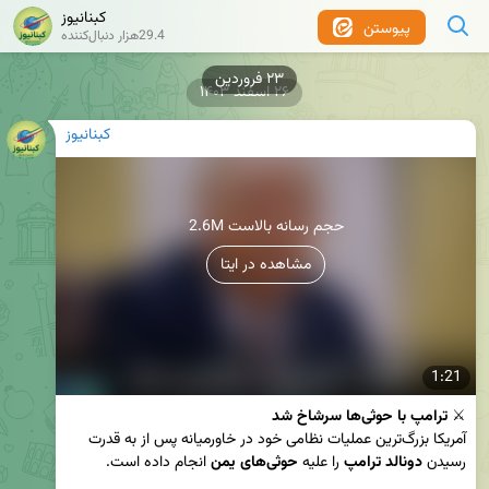
کبنانیوز
پیوستن
29.4هزار دنبال‌کننده
۲۳ فروردین
۲۶ اسفند ۱۴۰۳
کبنانیوز
2.6M حجم رسانه بالاست
مشاهده در ایتا
1:21
⚔️ 
ترامپ با حوثی‌ها سرشاخ شد
آمریکا بزرگ‌ترین عملیات نظامی خود در خاورمیانه پس از به قدرت 
رسیدن 
دونالد ترامپ
 را علیه 
حوثی‌های یمن