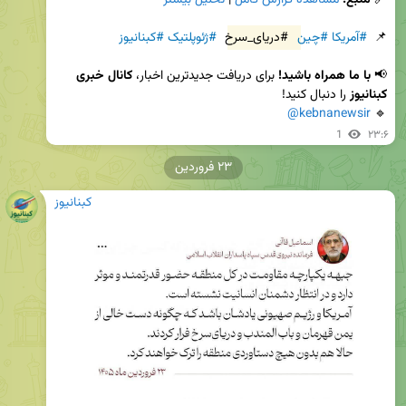
📌  
#آمریکا
#چین
#دریای_سرخ
#ژئوپلتیک
#کبنانیوز
📢 
با ما همراه باشید!
 برای دریافت جدیدترین اخبار، 
کانال خبری 
کبنانیوز
@kebnanewsir
🔹 
1
۲۳:۶
۲۳ فروردین
کبنانیوز