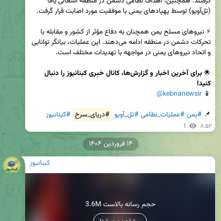
گرفتند. همچنین، اهداف نظامی دشمن در منطقه اشغالی یافا 
⚡️ نیروهای مسلح یمن همچنان به دفاع مؤثر از کشور و مقابله با 
تحرکات دشمن در منطقه ادامه می‌دهند. این عملیات، بیانگر توانایی 
🌟 
برای آخرین اخبار و گزارش‌ها، کانال خبری کبنانیوز را دنبال 
کنید!
@kebnanewsir
📱 
📌 
#یمن
#عملیات_نظامی
#تل_آویو
#دریای_سرخ
#کبنانیوز
1
۸:۵۲
۱۴ فروردین ۱۴۰۴
کبنانیوز
3.6M حجم رسانه بالاست