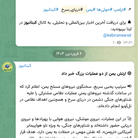
📌 
#ترامپ
#حوثی‌ها
#یمن
#دریای_سرخ
#کبنانیوز
🔔 برای دریافت آخرین اخبار بین‌المللی و تحلیلی، به کانال 
کبنانیوز
 در 
ایتا بپیوندید:  

@kebnanewsir
1
۲۳:۳۱
۶ فروردین ۱۴۰۴
کبنانیوز
🔴 
ارتش یمن از دو عملیات بزرگ خبر داد
📢 سرتیپ یحیی سریع، سخنگوی نیروهای مسلح یمن، اعلام کرد که 
در ساعات گذشته نیروهای یمنی عملیات نظامی مشترکی را علیه 
شناورهای جنگی دشمن در دریای سرخ و همچنین اهداف نظامی در 
🚀 در این عملیات، نیروی موشکی، نیروی هوایی با پهپادها و نیروی 
دریایی حضور داشته‌اند و شناورهای جنگی، به ویژه ناو هواپیمابر 
آمریکایی «ترومن»، که نقش مهمی در حملات به یمن دارد، هدف قرار 