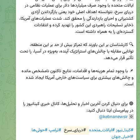
ایالات متحده با وجود صرف میلیاردها دلار برای عملیات نظامی در 
دریای سرخ، نتوانسته اهداف اصلی خود یعنی بازگرداندن آزادی 
کشتیرانی و احیای بازدارندگی را محقق کند. شدت عملیات‌های آمریکا، 
ذخایر تسلیحات راهبردی این کشور را تهدید کرده و انتقادات 
🔍 کارشناسان بر این باورند که تمرکز بیش از حد بر این منطقه، 
توانایی مقابله با چالش‌های استراتژیک آینده، به‌ویژه در آسیا، را تحت 
📌 با وجود تمام هزینه‌ها و اقدامات، نتایج تاکنون نامشخص مانده 
و چالش‌های بیشتری برای سیاست‌های خارجی آمریکا ایجاد شده 
🟢 برای دنبال کردن آخرین اخبار و تحلیل‌ها، کانال خبری کبنانیوز را 
@kebnanewsir
🆔 
#کبنا_نیوز
#ایالات_متحده
#دریای_سرخ
#ترامپ
#حوثی‌ها
#اخبار_جهان