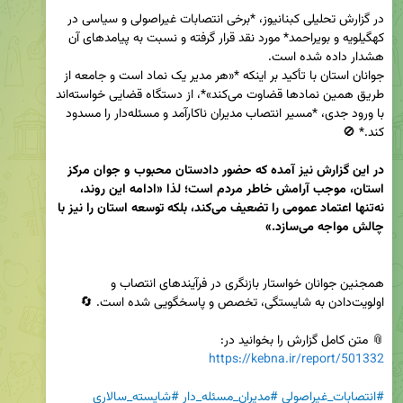
در گزارش تحلیلی کبنانیوز، *برخی انتصابات غیراصولی و سیاسی در 
کهگیلویه و بویراحمد* مورد نقد قرار گرفته و نسبت به پیامدهای آن 
جوانان استان با تأکید بر اینکه *«هر مدیر یک نماد است و جامعه از 
طریق همین نمادها قضاوت می‌کند»*، از دستگاه قضایی خواسته‌اند 
با ورود جدی، *مسیر انتصاب مدیران ناکارآمد و مسئله‌دار را مسدود 
در این گزارش نیز آمده که حضور دادستان محبوب و جوان مرکز 
استان، موجب آرامش خاطر مردم است؛ لذا «ادامه این روند، 
نه‌تنها اعتماد عمومی را تضعیف می‌کند، بلکه توسعه استان را نیز با 
چالش مواجه می‌سازد.» 

همجنین جوانان خواستار بازنگری در فرآیندهای انتصاب و 
📎 متن کامل گزارش را بخوانید در:  

https://kebna.ir/report/501332
#انتصابات_غیراصولی
#مدیران_مسئله_دار
#شایسته_سالاری