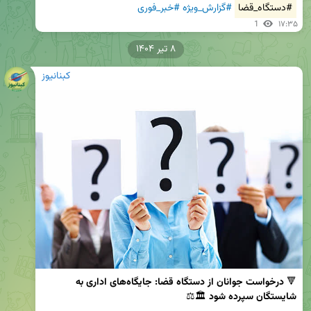
#دستگاه_قضا
#گزارش_ویژه
#خبر_فوری
1
۱۷:۳۵
۸ تیر ۱۴۰۴
کبنانیوز
🔻 
درخواست جوانان از دستگاه قضا: جایگاه‌های اداری به 
شایستگان سپرده شود