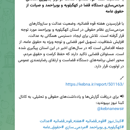
مردمی‌سازی دستگاه قضا در کهگیلویه و بویراحمد و صیانت از 
با فرارسیدن هفته قوه قضائیه، وضعیت عدالت و سازوکارهای 
مردمی‌سازی نظام حقوقی در استان کهگیلویه و بویراحمد مورد توجه 
قرار گرفته است. تلاش برای ایجاد دسترسی همگانی به عدالت، 
افزایش شفافیت، تسهیل امور قضایی و توجه ویژه به حقوق عامه، از 
جمله اقداماتی است که در سال‌های اخیر در این استان پیگیری شده 
است. مسئولان قضایی تاکید دارند که حفظ کرامت و حقوق مردم، 
محور اصلی برنامه‌های دستگاه قضاست و ارتقای رضایتمندی عمومی 
🔗  

https://kebna.ir/report/501163/
📢 برای دریافت گزارش‌ها و یادداشت‌های حقوقی و تحلیلی، به کانال 
کبنا نیوز بپیوندید:  

@kebnanewsir
#کبنا_نیوز
#قوه_قضائیه
#هفته_قوه_قضائیه
#عدالت
#کهگیلویه_و_بویراحمد
#مردمی_سازی
#حقوق_عامه