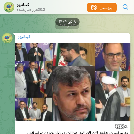
کبنانیوز
پیوستن
30.2هزار دنبال‌کننده
۸ تیر ۱۴۰۴
۳ تیر ۱۴۰۴
کبنانیوز
⚖️🇮🇷  

به مناسبت هفته قوه قضائیه؛ عدالت در تراز جمهوری اسلامی