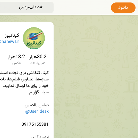
دانلود
کبنانیوز
bnanewsir
30.2هزار
18.2هزار
دنبال‌کننده
عکس
تماس باادمین‌:

@User_desk