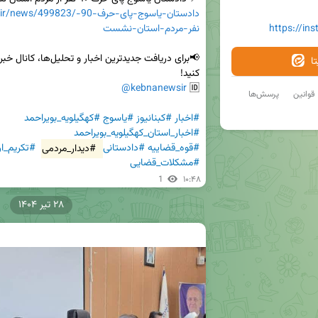
s://kebnanews.ir/news/499823
https://in
نفر-مردم-استان-نشست
ا
@kebnanewsir
🆔 
قوانین
پرسش‌ها
#اخبار
#کبنانیوز
#یاسوج
#کهگیلویه_بویراحمد
#اخبار_استان_کهگیلویه_بویراحمد
#قوه_قضاییه
#دادستانی
#دیدار_مردمی
#تکریم_ا
#مشکلات_قضایی
1
۱۰:۴۸
۲۸ تیر ۱۴۰۴