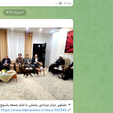
1
۱۳:۳۵
۶ مرداد ۱۴۰۴
https://www.kebnanews.ir/news/502349
🔗 