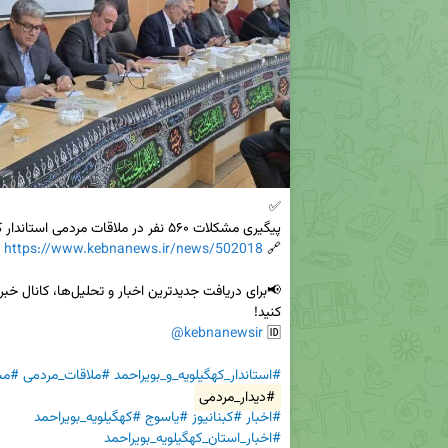
https://www.kebnanews.ir/news/502018
🔗 
@kebnanewsir
🆔 
#استاندار_کهگیلویه_و_بویراحمد
#ملاقات_مردمی
#مش
#دیدار_مردمی
#اخبار
#کبنانیوز
#یاسوج
#کهگیلویه_بویراحمد
#اخبار_استان_کهگیلویه_بویراحمد