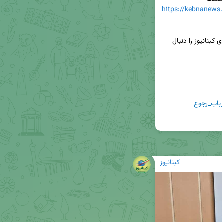
http/دادستان-یاسوج-پای-حرف-90-
📢برای دریافت جدیدترین اخبار و تحلیل‌ها، کانال خبری کبنانیوز را دنبال 
رباب_رجوع
کبنانیوز