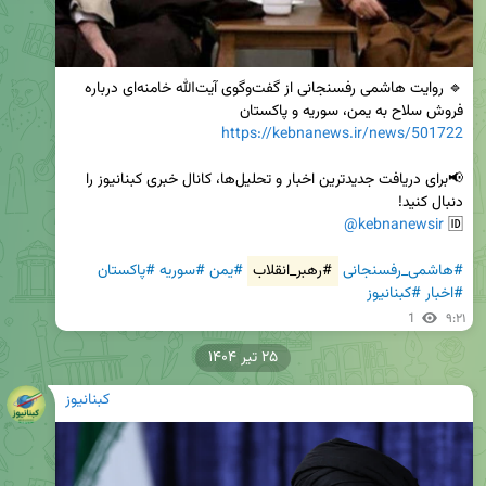
🔹 روایت هاشمی رفسنجانی از گفت‌وگوی آیت‌الله خامنه‌ای درباره 
فروش سلاح به یمن، سوریه و پاکستان

https://kebnanews.ir/news/501722
📢برای دریافت جدیدترین اخبار و تحلیل‌ها، کانال خبری کبنانیوز را 
@kebnanewsir
🆔 
#هاشمی_رفسنجانی
#رهبر_انقلاب
#یمن
#سوریه
#پاکستان
#اخبار
#کبنانیوز
1
۹:۲۱
۲۵ تیر ۱۴۰۴
کبنانیوز