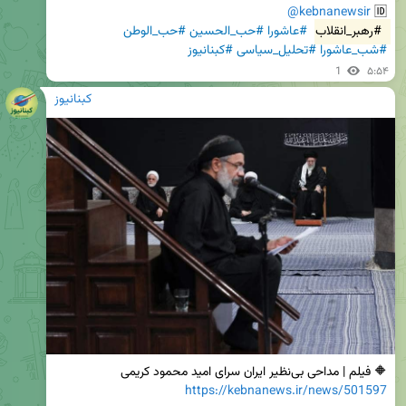
@kebnanewsir
🆔 
#رهبر_انقلاب
#عاشورا
#حب_الحسین
#حب_الوطن
#شب_عاشورا
#تحلیل_سیاسی
#کبنانیوز
1
۵:۵۴
کبنانیوز
🔶 فیلم | مداحی بی‌نظیر ایران سرای امید محمود کریمی

https://kebnanews.ir/news/501597