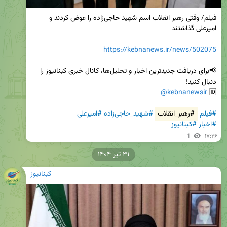
فیلم/ وقتی رهبر انقلاب اسم شهید حاجی‌زاده را عوض کردند و 
https://kebnanews.ir/news/502075
📢برای دریافت جدیدترین اخبار و تحلیل‌ها، کانال خبری کبنانیوز را 
@kebnanewsir
🆔 
#فیلم
#رهبر_انقلاب
#شهید_حاجی‌زاده
#امیرعلی
#اخبار
#کبنانیوز
1
۱۷:۲۶
۳۱ تیر ۱۴۰۴
کبنانیوز