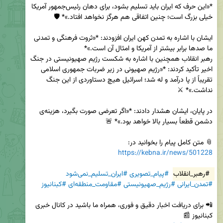
*«این حرف که ایران باید تسلیم بشود، برای دهان رئیس‌جمهور آمریکا 
ایشان با اشاره به تمدن کهن ایران افزودند: *«ثروت فرهنگی و تمدنی 
رهبر انقلاب همچنین با اشاره به شکست رژیم صهیونیستی در جنگ 
اخیر تأکید کردند: *«رژیم صهیونی در زیر ضربات جمهوری اسلامی 
تقریباً از پا درآمد و له شد؛ اسرائیل هیچ دستاوردی از این جنگ 
در پایان، ایشان هشدار دادند: *«اگر تعرضی صورت بگیرد، هزینه‌ی 
📎 متن کامل پیام را بخوانید در:  

https://kebna.ir/news/501228
#رهبر_انقلاب
#پیام_تصویری
#ایران_تسلیم_نمی‌شود
#تمدن_ایرانی
#رژیم_صهیونیستی
#مقاومت_منطقه‌ای
#کبنانیوز
📲 برای دریافت اخبار دقیق و فوری، همراه ما باشید در کانال خبری 
کبنانیوز 📰  
