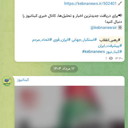
https://kebnanews.ir/502401
🔗 
📢برای دریافت جدیدترین اخبار و تحلیل‌ها، کانال خبری کبنانیوز را 
@kebnanewsir
🆔 
#رهبر_انقلاب
#استکبار_جهانی
#ایران_قوی
#اتحاد_مردم
#پیشرفت_ایران
#کبنا_نیوز
#kebnanews
1
۱۳:۴۰
۱۲ مرداد ۱۴۰۴
کبنانیوز