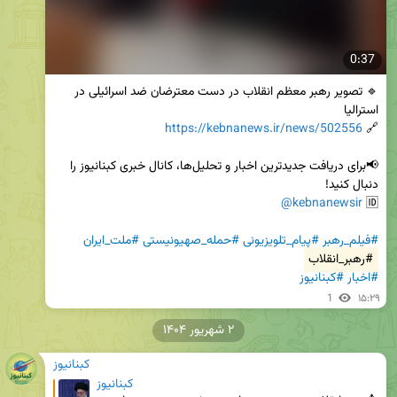
0:37
🔹 تصویر رهبر معظم انقلاب در دست معترضان ضد اسرائیلی در 
https://kebnanews.ir/news/502556
🔗 
📢برای دریافت جدیدترین اخبار و تحلیل‌ها، کانال خبری کبنانیوز را 
@kebnanewsir
🆔 
#فیلم_رهبر
#پیام_تلویزیونی
#حمله_صهیونیستی
#ملت_ایران
#رهبر_انقلاب
#اخبار
#کبنانیوز
1
۱۵:۲۹
۲ شهریور ۱۴۰۴
کبنانیوز
کبنانیوز