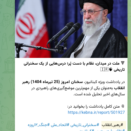
🔻 
ملت در میدان، نظام با دست پُر؛ درس‌هایی از یک سخنرانی 
تاریخی
در یادداشت ویژه کبنانیوز، 
سخنان امروز (25 تیرماه 1404) رهبر 
انقلاب 
به‌عنوان یکی از مهم‌ترین موضع‌گیری‌های راهبردی در 
📎 متن کامل یادداشت را بخوانید در:  

https://kebna.ir/report/501927
#رهبر_انقلاب
#سخنرانی_تاریخی
#اتحاد_ملی
#جنگ_۱۲روزه