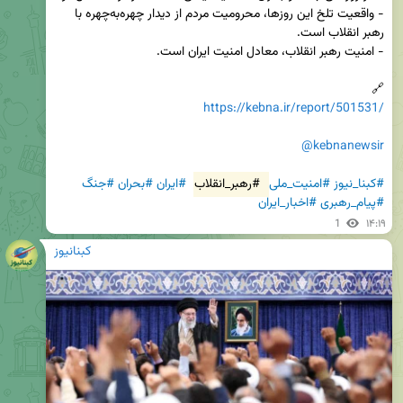
- واقعیت تلخ این روزها، محرومیت مردم از دیدار چهره‌به‌چهره با 
🔗  

https://kebna.ir/report/501531/
@kebnanewsir
#کبنا_نیوز
#امنیت_ملی
#رهبر_انقلاب
#ایران
#بحران
#جنگ
#پیام_رهبری
#اخبار_ایران
1
۱۴:۱۹
کبنانیوز