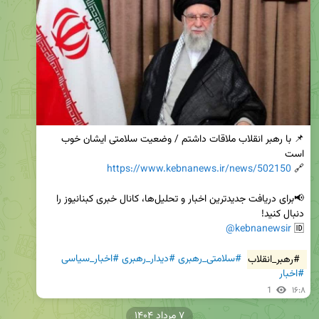
📌 با رهبر انقلاب ملاقات داشتم / وضعیت سلامتی ایشان خوب 
https://www.kebnanews.ir/news/502150
🔗 
📢برای دریافت جدیدترین اخبار و تحلیل‌ها، کانال خبری کبنانیوز را 
@kebnanewsir
🆔 
#رهبر_انقلاب
#سلامتی_رهبری
#دیدار_رهبری
#اخبار_سیاسی
#اخبار
1
۱۶:۸
۷ مرداد ۱۴۰۴