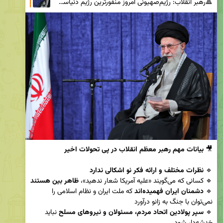
🔺رهبر انقلاب: رژیم‌صهیونی امروز منفورترین رژیم دنیاست 🔹در تاریخ بی‌سابقه است که یک رژیم، کودکان ر
🎥 
بیانات مهم رهبر معظم انقلاب در پی تحولات اخیر
🔹 
نظرات مختلف و ارائه فکر نو اشکالی ندارد
🔹 کسانی که می‌گویند «علیه آمریکا شعار ندهید»، 
ظاهر‌ بین هستند
🔹 
دشمنان ایران فهمیده‌اند
 که ملت ایران و نظام اسلامی را 
🔹 
سپر پولادین اتحاد مردم، مسئولان و نیروهای مسلح
 نباید 