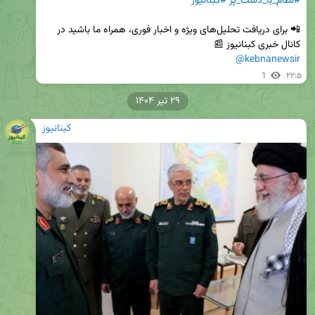
#نظام_با_دست_پر
#کبنانیوز
📲 برای دریافت تحلیل‌های ویژه و اخبار فوری، همراه ما باشید در 
کانال خبری کبنانیوز 📰  

@kebnanewsir
1
۲۲:۵
۲۹ تیر ۱۴۰۴
کبنانیوز