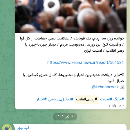
دوازده روز، سه پیام، یک فرمانده / عقلانیت یعنی حفاظت از کل قوا 
/ واقعیت تلخ این روزها، محرومیت مردم / دیدار چهره‌به‌چهره با 
https://www.kebnanews.ir/report/501531
📢برای دریافت جدیدترین اخبار و تحلیل‌ها، کانال خبری کبنانیوز را 
@kebnanewsir
🆔 
#جنگ
#امنیت
#رهبر_انقلاب
#تحلیل_سیاسی
#اخبار
1
۱۸:۴
۱۶ تیر ۱۴۰۴
کبنانیوز