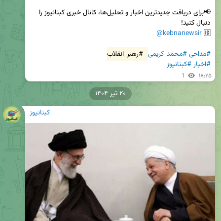
📢برای دریافت جدیدترین اخبار و تحلیل‌ها، کانال خبری کبنانیوز را 
@kebnanewsir
🆔 
#مداحی
#محمد_کریمی
#رهبر_انقلاب
#اخبار
#کبنانیوز
1
۱۸:۲۵
۲۰ تیر ۱۴۰۴
کبنانیوز