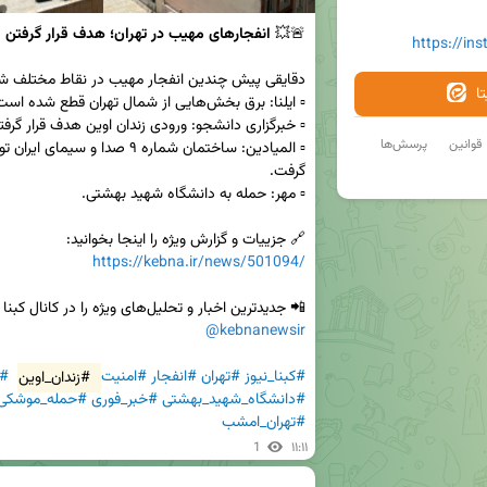
🚨💥 
انفجارهای مهیب در تهران؛ هدف قرار گرفتن
https://in
ا
قوانین
پرسش‌ها
🔗 جزییات و گزارش ویژه را اینجا بخوانید:  

https://kebna.ir/news/501094/
📲 جدیدترین اخبار و تحلیل‌های ویژه را در کانال کبنا نیوز دنبال کنید:  

@kebnanewsir
#کبنا_نیوز
#تهران
#انفجار
#امنیت
#زندان_اوین
#ص
#دانشگاه_شهید_بهشتی
#خبر_فوری
#حمله_موشکی
#تهران_امشب
1
۱۱:۱۱