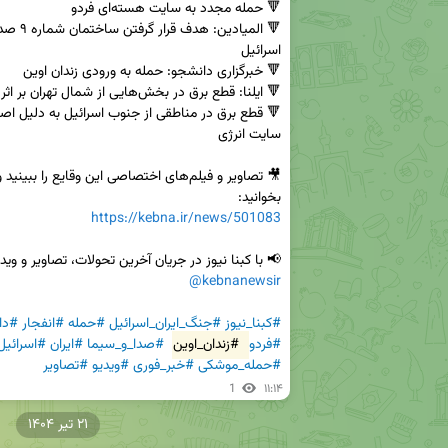
بخوانید:  

https://kebna.ir/news/501083
📢 با کبنا نیوز در جریان آخرین تحولات، تصاویر و وی

@kebnanewsir
#کبنا_نیوز
#جنگ_ایران_اسرائیل
#حمله
#انفجار
#دا
#فردو
#زندان_اوین
#صدا_و_سیما
#ایران
#اسرائیل
#حمله_موشکی
#خبر_فوری
#ویدیو
#تصاویر
1
۱۱:۱۴
۲۱ تیر ۱۴۰۴