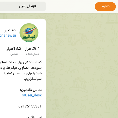
دانلود
کبنانیوز
bnanewsir
29.4هزار
18.2هزار
دنبال‌کننده
عکس
تماس باادمین‌:

@User_desk