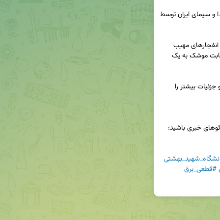
🔻 المیادین: هدف قرار گرفتن ساختمان شماره ۹ صدا و سیمای ایران توسط 
🔻 قطع برق در مناطقی از جنوب اسرائیل به دلیل اصابت موشک به یک 
🎥 تصاویر و فیلم‌های اختصاصی این وقایع را ببینید و جزئیات بیشتر را 
دئوهای خبری باشید:  
نشگاه_شهید_بهشتی
#قطعی_برق