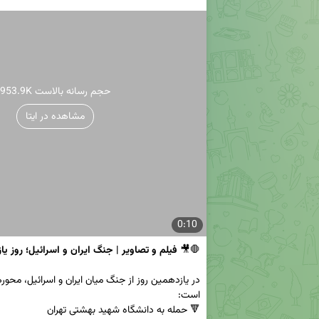
953.9K حجم رسانه بالاست
مشاهده در ایتا
0:10
🛑🎥 
فیلم و تصاویر | جنگ ایران و اسرائیل؛ روز یا