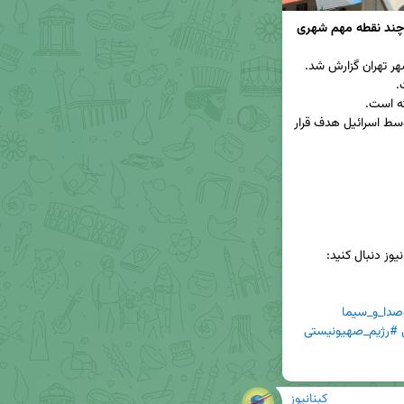
 چند نقطه مهم شهری
▫️ المیادین: ساختمان شماره ۹ صدا و سیمای ایران توسط اسرائیل هدف قرار 
دا_و_سیما
#رژیم_صهیونیستی
کبنانیوز