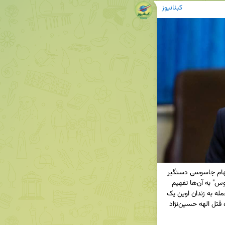
کبنانیوز
🔹 سخنگوی قوه قضائیه: در حال حاضر تعدادی با اتهام جاسوسی دستگیر 
شده‌اند / موضوع در حال بررسی است / عنوان "جاسوس" به آن‌ها تفهیم 
شده / کسانی با گزارشات مردمی شناسایی شدند / حمله به زندان اوین یک 