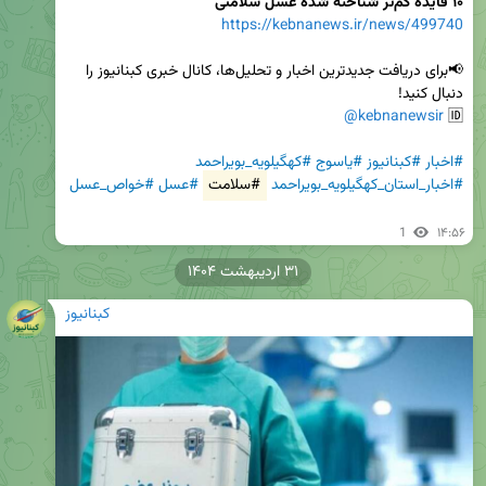
۱۰ فایده کم‌تر شناخته شده عسل سلامتی
https://kebnanews.ir/news/499740
📢برای دریافت جدیدترین اخبار و تحلیل‌ها، کانال خبری کبنانیوز را 
@kebnanewsir
🆔 
#اخبار
#کبنانیوز
#یاسوج
#کهگیلویه_بویراحمد
#اخبار_استان_کهگیلویه_بویراحمد
#سلامت
#عسل
#خواص_عسل
1
۱۴:۵۶
۳۱ اردیبهشت ۱۴۰۴
کبنانیوز