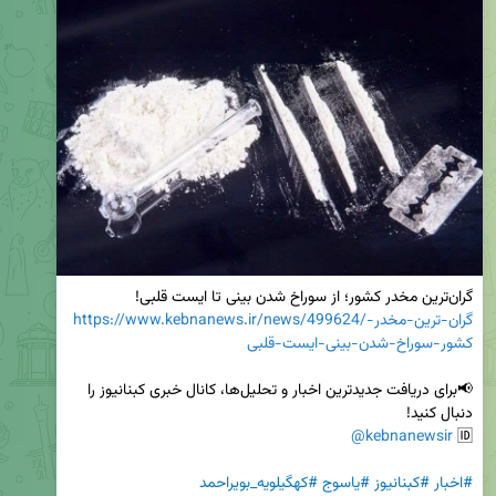
گران‌ترین مخدر کشور؛ از سوراخ شدن بینی تا ایست قلبی!

https://www.kebnanews.ir/news/499624/گران-ترین-مخدر-
کشور-سوراخ-شدن-بینی-ایست-قلبی
📢برای دریافت جدیدترین اخبار و تحلیل‌ها، کانال خبری کبنانیوز را 
@kebnanewsir
🆔 
#اخبار
#کبنانیوز
#یاسوج
#کهگیلویه_بویراحمد