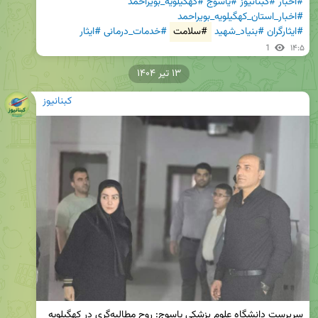
#اخبار
#کبنانیوز
#یاسوج
#کهگیلویه_بویراحمد
#اخبار_استان_کهگیلویه_بویراحمد
#ایثارگران
#بنیاد_شهید
#سلامت
#خدمات_درمانی
#ایثار
1
۱۴:۵
۱۳ تیر ۱۴۰۴
کبنانیوز
سرپرست دانشگاه علوم پزشکی یاسوج: روح مطالبه‌گری در کهگیلویه 