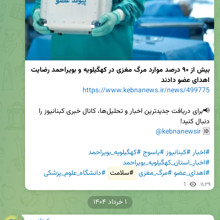
بیش از ۹۰ درصد موارد مرگ مغزی در کهگیلویه و بویراحمد رضایت 
اهدای عضو دادند
https://www.kebnanews.ir/news/499775
📢برای دریافت جدیدترین اخبار و تحلیل‌ها، کانال خبری کبنانیوز را 
@kebnanewsir
🆔 
#اخبار
#کبنانیوز
#یاسوج
#کهگیلویه_بویراحمد
#اخبار_استان_کهگیلویه_بویراحمد
#اهدای_عضو
#مرگ_مغزی
#سلامت
#دانشگاه_علوم_پزشکی
1
۱۱:۲۹
۱ خرداد ۱۴۰۴