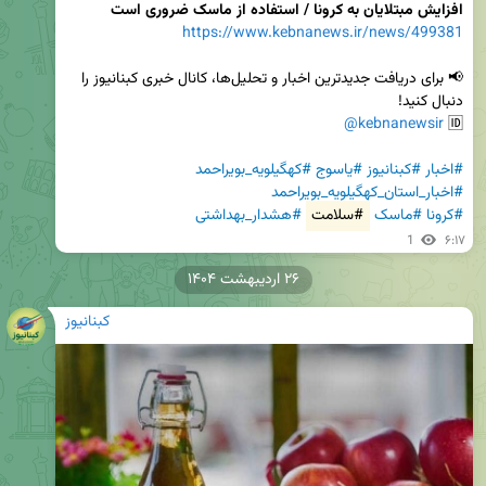
افزایش مبتلایان به کرونا / استفاده از ماسک ضروری است
https://www.kebnanews.ir/news/499381
📢 برای دریافت جدیدترین اخبار و تحلیل‌ها، کانال خبری کبنانیوز را 
@kebnanewsir
🆔 
#اخبار
#کبنانیوز
#یاسوج
#کهگیلویه_بویراحمد
#اخبار_استان_کهگیلویه_بویراحمد
#کرونا
#ماسک
#سلامت
#هشدار_بهداشتی
1
۶:۱۷
۲۶ اردیبهشت ۱۴۰۴
کبنانیوز