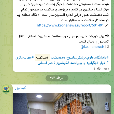
مُرده است / مسئولان دهدشت را دیگر زحمت نمی‌دهیم؛ کار را از 
مرکز استان پیگیری می‌کنیم / پروژه‌های سلامت در همجوار تمام 
شد، دهدشت هنوز درگیر اندازه اکسیژن‌ساز است! / نگاه منطقه‌ای، 
https://www.kebnanews.ir/report/501491
🔗 
📢 برای دریافت خبرهای مهم حوزه سلامت و مدیریت استانی، کانال 
@kebnanewsir
🆔 
#دانشگاه_علوم_پزشکی_یاسوج
#دهدشت
#سلامت
#مطالبه_گری
#اخبار_کهگیلویه_و_بویراحمد
#کبنانیوز
#خبر_استانی
1
۱۷:۲۷
۱ مرداد ۱۴۰۴
کبنانیوز