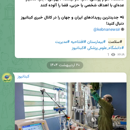
📲 
جدیدترین رویدادهای ایران و جهان را در کانال خبری کبنانیوز 
دنبال کنید!
@kebnanewsir
🌐 
#سلامت
#بیمارستان
#افتتاحیه
#مدیریت
#دانشگاه_علوم_پزشکی
#کبنانیوز
1
۲۲:۱۹
۲۰ اردیبهشت ۱۴۰۴
کبنانیوز