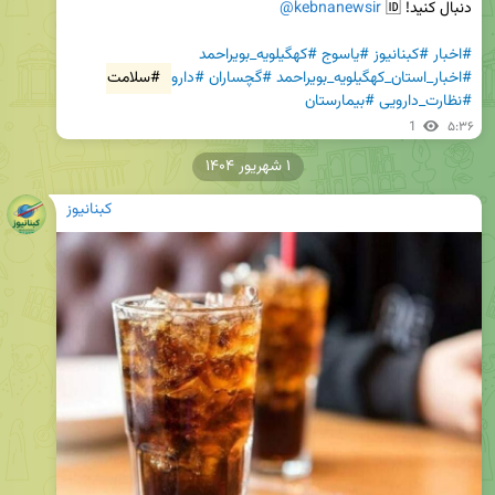
دنبال کنید! 🆔 
@kebnanewsir
#اخبار
#کبنانیوز
#یاسوج
#کهگیلویه_بویراحمد
#اخبار_استان_کهگیلویه_بویراحمد
#گچساران
#دارو
#سلامت
#نظارت_دارویی
#بیمارستان
1
۵:۳۶
۱ شهریور ۱۴۰۴
کبنانیوز