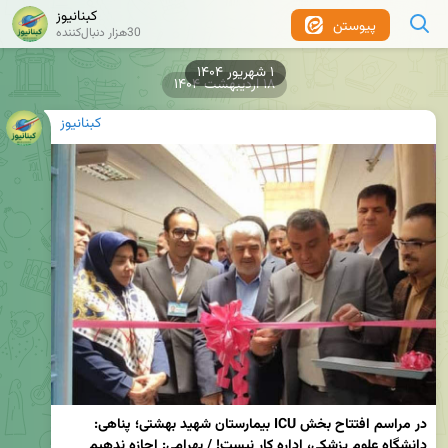
کبنانیوز
پیوستن
30هزار دنبال‌کننده
۱۸ اردیبهشت ۱۴۰۴
کبنانیوز
در مراسم افتتاح بخش ICU بیمارستان شهید بهشتی؛ پناهی: 
دانشگاه علوم پزشکی، اداره کار نیست! / بهرامی: اجازه ندهیم 