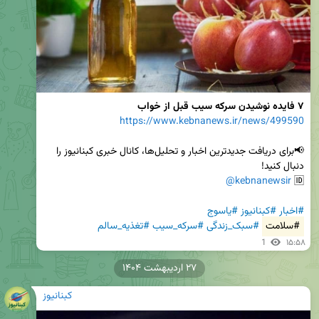
۷ فایده نوشیدن سرکه سیب قبل از خواب
https://www.kebnanews.ir/news/499590
📢برای دریافت جدیدترین اخبار و تحلیل‌ها، کانال خبری کبنانیوز را 
@kebnanewsir
🆔 
#اخبار
#کبنانیوز
#یاسوج
#سلامت
#سبک_زندگی
#سرکه_سیب
#تغذیه_سالم
1
۱۵:۵۸
۲۷ اردیبهشت ۱۴۰۴
کبنانیوز