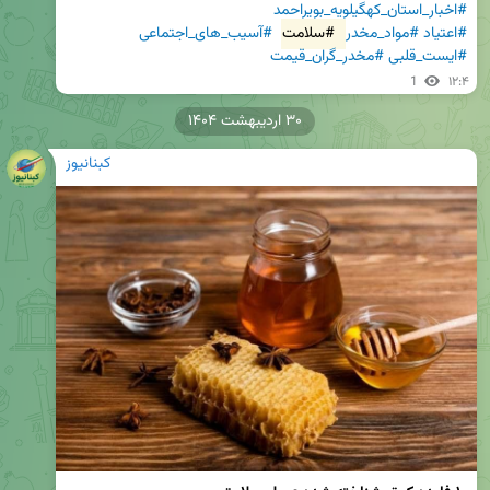
#اخبار_استان_کهگیلویه_بویراحمد
#اعتیاد
#مواد_مخدر
#سلامت
#آسیب_های_اجتماعی
#ایست_قلبی
#مخدر_گران_قیمت
1
۱۲:۴
۳۰ اردیبهشت ۱۴۰۴
کبنانیوز