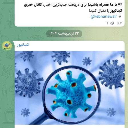
📢 
با ما همراه باشید!
 برای دریافت جدیدترین اخبار، 
کانال خبری 
کبنانیوز
@kebnanewsir
🔹 
1
۱۶:۱۹
۲۲ اردیبهشت ۱۴۰۴
کبنانیوز