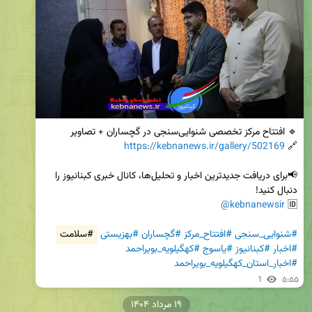
https://kebnanews.ir/gallery/502169
🔗 
📢برای دریافت جدیدترین اخبار و تحلیل‌ها، کانال خبری کبنانیوز را 
@kebnanewsir
🆔 
#شنوایی_سنجی
#افتتاح_مرکز
#گچساران
#بهزیستی
#سلامت
#اخبار
#کبنانیوز
#یاسوج
#کهگیلویه_بویراحمد
#اخبار_استان_کهگیلویه_بویراحمد
1
۵:۵۵
۱۹ مرداد ۱۴۰۴