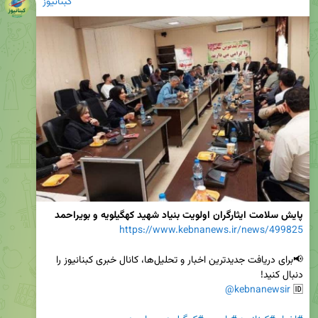
کبنانیوز
پایش سلامت ایثارگران اولویت بنیاد شهید کهگیلویه و بویراحمد
https://www.kebnanews.ir/news/499825
📢برای دریافت جدیدترین اخبار و تحلیل‌ها، کانال خبری کبنانیوز را 
@kebnanewsir
🆔 