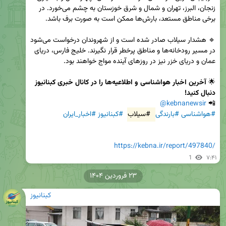
زنجان، البرز، تهران و شمال و شرق خوزستان به چشم می‌خورد. در 
🔹 هشدار سیلاب صادر شده است و از شهروندان درخواست می‌شود 
در مسیر رودخانه‌ها و مناطق پرخطر قرار نگیرند. خلیج فارس، دریای 
🌟 
آخرین اخبار هواشناسی و اطلاعیه‌ها را در کانال خبری کبنانیوز 
دنبال کنید!
@kebnanewsir
📲 
#هواشناسی
#بارندگی
#سیلاب
#کبنانیوز
#اخبار_ایران
https://kebna.ir/report/497840/
1
۷:۴۱
۲۳ فروردین ۱۴۰۴
کبنانیوز