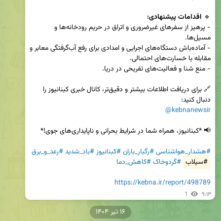
🔹 
اقدامات پیشنهادی:
- پرهیز از سفرهای غیرضروری و اتراق در حریم رودخانه‌ها و 
- آماده‌باش دستگاه‌های اجرایی و امدادی برای رفع آب‌گرفتگی معابر و 
🔗 برای دریافت اطلاعات بیشتر و دقیق‌تر، کانال خبری کبنانیوز را 
دنبال کنید:  

@kebnanewsir
#هشدار_هواشناسی
#رگبار_باران
#کبنانیوز
#باد_شدید
#رعد_و_برق
#سیلاب
#گردوخاک
#کاهش_دما
https://kebna.ir/report/498789
1
۹:۱۳
۱۶ تیر ۱۴۰۴