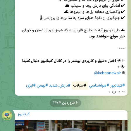
🌊 طی دو روز آینده، خلیج فارس، تنگه هرمز، دریای عمان و دریای 
خزر 
مواج خواهند بود.
✨🌟 
اخبار دقیق و کاربردی بیشتر را در کانال کبنانیوز دنبال کنید!
@kebnanewsir
🌐 
#کبنانیوز
#هواشناسی
#سیلاب
#بارش_شدید
#بهمن
#ایران
1
۸:۳۹
۶ فروردین ۱۴۰۴
کبنانیوز