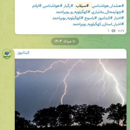
#هشدار_هواشناسی
#سیلاب
#رگبار
#هواشناسی
#ایلام
#چهارمحال_بختیاری
#کهگیلویه_و_بویراحمد
#اخبار
#کبنانیوز
#یاسوج
#کهگیلویه_بویراحمد
#اخبار_استان_کهگیلویه_بویراحمد
1
۷:۲۷
۱۰ مرداد ۱۴۰۴
کبنانیوز