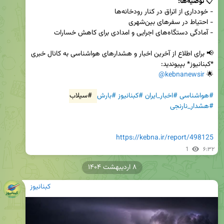
📋 
توصیه‌ها:
📢 برای اطلاع از آخرین اخبار و هشدارهای هواشناسی به کانال خبری 
@kebnanewsir
🌟 
#هواشناسی
#اخبار_ایران
#کبنانیوز
#بارش
#سیلاب
#هشدار_نارنجی
https://kebna.ir/report/498125
1
۶:۳۲
۸ اردیبهشت ۱۴۰۴
کبنانیوز