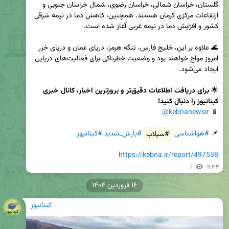
گلستان، خراسان شمالی، خراسان رضوی، شمال خراسان جنوبی و 
ارتفاعات مرکزی کرمان هستند. همچنین، کاهش دما در نیمه شرقی 
🌊 علاوه بر این، خلیج فارس، تنگه هرمز، دریای عمان و دریای خزر 
امروز مواج خواهند بود و وضعیت خطرناکی برای فعالیت‌های دریایی 
🌟 
برای دریافت اطلاعات دقیق‌تر و بروزترین اخبار، کانال خبری 
کبنانیوز را دنبال کنید!
@kebnanewsir
📱 
📌 
#هواشناسی
#سیلاب
#بارش_شدید
#کبنانیوز
https://kebna.ir/report/497538
1
۹:۳۴
۱۶ فروردین ۱۴۰۴
کبنانیوز