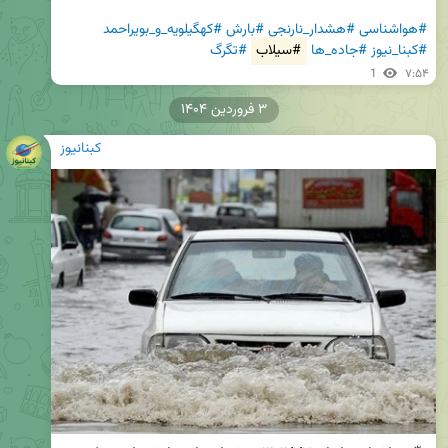
#هواشناسی
#هشدار_نارنجی
#بارش
#کهگیلویه_و_بویراحمد
#کبنا_نیوز
#جاده_ها
#سیلاب
#تگرگ
1
۷:۵۴
۳ فروردین ۱۴۰۴
کبنانیوز