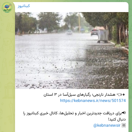
کبنانیوز
🔸👈 هشدار نارنجی؛ رگبارهای سیل‌آسا در ۳ استان

https://kebnanews.ir/news/501574
📢برای دریافت جدیدترین اخبار و تحلیل‌ها، کانال خبری کبنانیوز را 
@kebnanewsir
🆔 