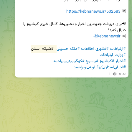
https://kebnanews.ir/502583
🆔 
📢برای دریافت جدیدترین اخبار و تحلیل‌ها، کانال خبری کبنانیوز را 
@kebnanewsir
🆔 
#ارتباطات
#فناوری_اطلاعات
#ملک_حسینی
#شبکه_استان
#وزارت_ارتباطات
#اخبار
#کبنانیوز
#یاسوج
#کهگیلویه_بویراحمد
#اخبار_استان_کهگیلویه_بویراحمد
1
۱۶:۵۹