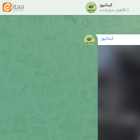
کبنانیوز
30.1هزار دنبال‌کننده
کبنانیوز