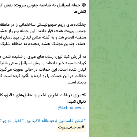
🔴 
تنش‌ها
📢 
دنبال کنید:
@kebnanewsir
#لبنان
#اسرائیل
#حزب‌الله
#کبنانیوز
#اخبار_فوری
#آ
#ضاحیه_بیروت