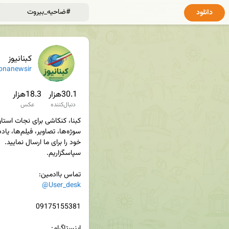
دانلود
کبنانیوز
bnanewsir
30.1هزار
18.3هزار
دنبال‌کننده
عکس
تماس باادمین‌:

@User_desk