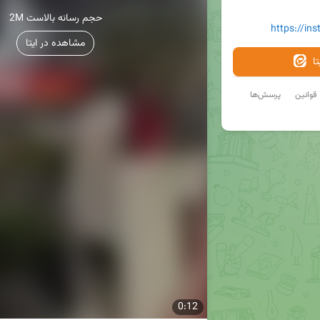
2M حجم رسانه بالاست
https://in
مشاهده در ایتا
ا
قوانین
پرسش‌ها
0:12