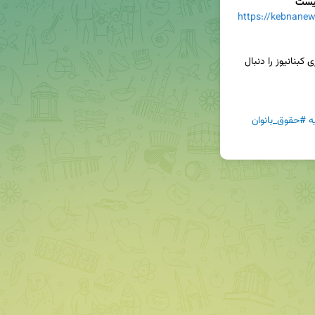
htt/طرح-کاهش-مهریه-۱۴-سکه-
📢برای دریافت جدیدترین اخبار و تحلیل‌ها، کانال خبری کبنانیوز را دنبال 
ه
#حقوق_بانوان