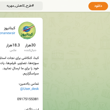
دانلود
کبنانیوز
bnanewsir
30هزار
18.3هزار
دنبال‌کننده
عکس
تماس باادمین‌:

@User_desk