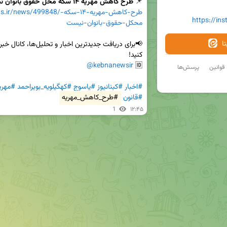
📌
 طرح کاهش مهریه ۱۴ سکه مخل حقوق بانوان نیست
ps://kebnanews.ir/news/499848
https://in
محکل-حقوق-بانوان-نیست
ا
@kebnanewsir
🆔 
قوانین
پرسش‌ها
#اخبار
#کبنانیوز
#یاسوج
#کهگیلویه_بویراحمد
#مهری
#قانون
#طرح_کاهش_مهریه
1
۱۲:۴۵