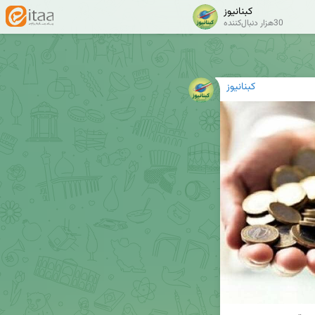
کبنانیوز
30هزار دنبال‌کننده
کبنانیوز