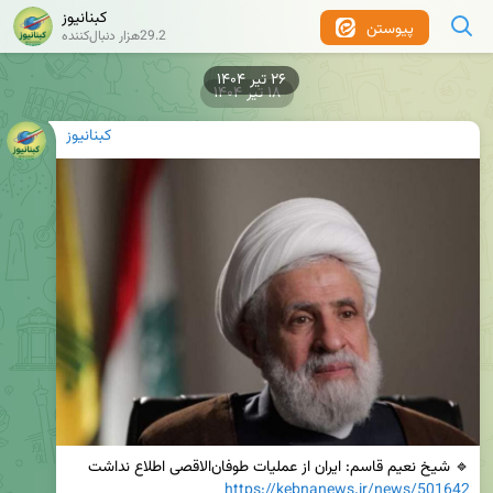
کبنانیوز
پیوستن
29.2هزار دنبال‌کننده
۲۶ تیر ۱۴۰۴
۱۸ تیر ۱۴۰۴
کبنانیوز
🔹 شیخ نعیم قاسم: ایران از عملیات طوفان‌الاقصی اطلاع نداشت

https://kebnanews.ir/news/501642