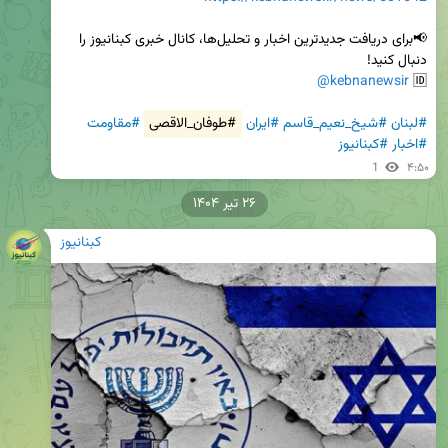
📢برای دریافت جدیدترین اخبار و تحلیل‌ها، کانال خبری کبنانیوز را 
@kebnanewsir
🆔 
#لبنان
#شیخ_نعیم_قاسم
#ایران
#طوفان_الاقصی
#مقاومت
#اخبار
#کبنانیوز
1
۴:۵۰
۲۶ تیر ۱۴۰۴
کبنانیوز