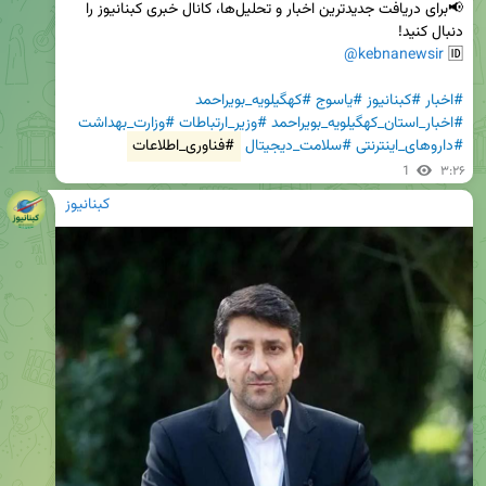
📢برای دریافت جدیدترین اخبار و تحلیل‌ها، کانال خبری کبنانیوز را 
@kebnanewsir
🆔 
#اخبار
#کبنانیوز
#یاسوج
#کهگیلویه_بویراحمد
#اخبار_استان_کهگیلویه_بویراحمد
#وزیر_ارتباطات
#وزارت_بهداشت
#داروهای_اینترنتی
#سلامت_دیجیتال
#فناوری_اطلاعات
1
۳:۲۶
کبنانیوز