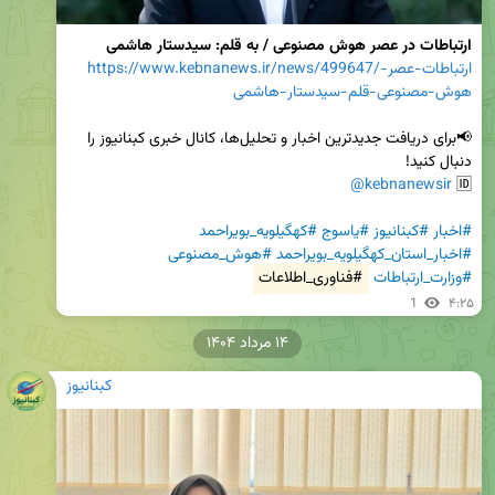
ارتباطات در عصر هوش مصنوعی / به قلم: سیدستار هاشمی
https://www.kebnanews.ir/news/499647/ارتباطات-عصر-
هوش-مصنوعی-قلم-سیدستار-هاشمی
📢برای دریافت جدیدترین اخبار و تحلیل‌ها، کانال خبری کبنانیوز را 
@kebnanewsir
🆔 
#اخبار
#کبنانیوز
#یاسوج
#کهگیلویه_بویراحمد
#اخبار_استان_کهگیلویه_بویراحمد
#هوش_مصنوعی
#وزارت_ارتباطات
#فناوری_اطلاعات
1
۴:۲۵
۱۴ مرداد ۱۴۰۴
کبنانیوز