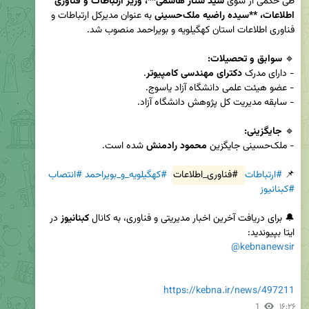
طی حکمی از سوی 
سید ستار هاشمی**، وزیر ارتباطات و فناوری 
اطلاعات، **سیده راضیه ملک‌حسینی
 به عنوان مدیرکل ارتباطات و 
🔹 
سوابق و تحصیلات:
- دارای مدرک 
دکترای مهندسی کامپیوتر
🔹 
جایگزینی:
- ملک‌حسینی جایگزین 
محمود رادمنش
📌 
#ارتباطات
#فناوری_اطلاعات
#کهگیلویه_و_بویراحمد
#انتصاب
#کبنانیوز
🔔 برای دریافت آخرین اخبار مدیریتی و فناوری، به کانال 
کبنانیوز
 در 
ایتا بپیوندید:  

@kebnanewsir
https://kebna.ir/news/497211
1
۱۶:۲۶