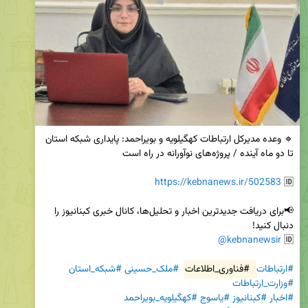
🔹 وعده مدیرکل ارتباطات کهگیلویه و بویراحمد: پایداری شبکه استان 
https://kebnanews.ir/502583
🆔 
📢برای دریافت جدیدترین اخبار و تحلیل‌ها، کانال خبری کبنانیوز را 
@kebnanewsir
🆔 
#ارتباطات
#فناوری_اطلاعات
#ملک_حسینی
#شبکه_استان
#وزارت_ارتباطات
#اخبار
#کبنانیوز
#یاسوج
#کهگیلویه_بویراحمد