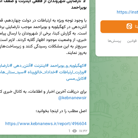
📡 
بویراحمد
https://in
ا
قوانین
پرسش‌ها
#کهگیلویه_و_بویراحمد
#اینترنت
#آنتن_دهی
#نارضای
#وزارت_ارتباطات
#خداداد_خالق‌پناه
#سید_ستار_ها
#کابل_مسی
برای دریافت آخرین اخبار و اطلاعات، به کانال خبری کبنا
@kebnanewsir
https://www.kebnanews.ir/report/496604
1
۱۷:۴۲