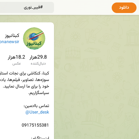
دانلود
کبنانیوز
bnanewsir
29.8هزار
18.2هزار
دنبال‌کننده
عکس
تماس باادمین‌:

@User_desk