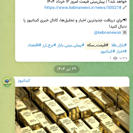
https://www.kebnanews.ir/news/500218
🔗 
📢برای دریافت جدیدترین اخبار و تحلیل‌ها، کانال خبری کبنانیوز را 
@kebnanewsir
🆔 
#بازار_طلا
#قیمت_سکه
#پیش_بینی_بازار
#نرخ_ارز
#اقتصاد
#اخبار
#کبنانیوز
1
۱۰:۳۷
۲۹ تیر ۱۴۰۴
کبنانیوز