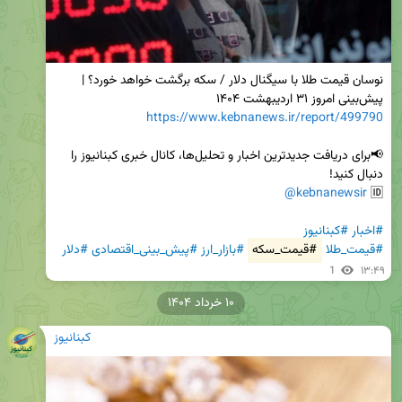
نوسان قیمت طلا با سیگنال دلار / سکه برگشت خواهد خورد؟ | 
پیش‌بینی امروز ۳۱ اردیبهشت ۱۴۰۴

https://www.kebnanews.ir/report/499790
📢برای دریافت جدیدترین اخبار و تحلیل‌ها، کانال خبری کبنانیوز را 
@kebnanewsir
🆔 
#اخبار
#کبنانیوز
#قیمت_طلا
#قیمت_سکه
#بازار_ارز
#پیش_بینی_اقتصادی
#دلار
1
۱۳:۴۹
۱۰ خرداد ۱۴۰۴
کبنانیوز