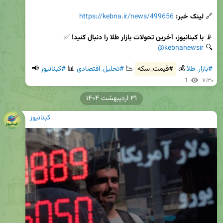
🔗 
لینک خبر:
https://kebna.ir/news/499656
📡 
با کبنانیوز، آخرین تحولات بازار طلا را دنبال کنید!
@kebnanewsir
🔍 
#بازار_طلا
 💰 
#قیمت_سکه
 📉 
#تحلیل_اقتصادی
 📊 
#کبنانیوز
 📢
1
۷:۳۰
۳۱ اردیبهشت ۱۴۰۴
کبنانیوز