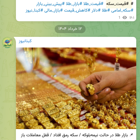
#
#قیمت_سکه
#قیمت_طلا
#بازار_طلا
#پیش_بینی_بازار
#سکه_امامی
#طلا
#دلار
#کاهش_قیمت
#بازار_مالی
#کبنا_نیوز
1
۱۶:۱
۱۲ خرداد ۱۴۰۴
کبنانیوز
📌 بازار طلا در حالت نیمه‌بلوکه / سکه رمق افتاد / قفل معاملات باز 