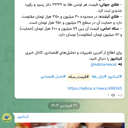
- 
طلای جهانی:
 قیمت هر اونس طلا به ۳۳۳۹ دلار رسید و رکورد 
- 
طلای آبشده:
 در محدوده ۳۰ میلیون و ۳۵۰ هزار تومان مقاومت 
- 
سکه امامی:
 قیمت آن بین ۷۹ میلیون و ۶۰۰ هزار تومان (حمایت) 
برای اطلاع از آخرین تغییرات و تحلیل‌های اقتصادی، کانال خبری 
کبنانیوز
@kebnanewsir
📲 
#کبنانیوز
#بازار_طلا
#قیمت_سکه
#اخبار_اقتصادی
https://kebna.ir/news/498345
1
۱۰:۸
۳۱ فروردین ۱۴۰۴
کبنانیوز