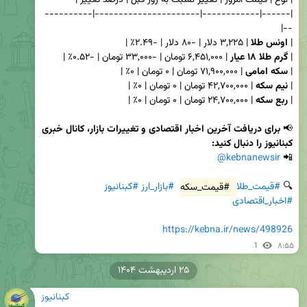
|------|------------|----------------------|----------
| 
اونس طلا
| 
گرم طلا ۱۸ عیار
| 
سکه امامی
| 
نیم سکه
| 
ربع سکه
📢 
برای دریافت آخرین اخبار اقتصادی و تغییرات بازار، کانال خبری 
کبنانیوز را دنبال کنید:
@kebnanewsir
📲 
🔍 
#قیمت_طلا
#قیمت_سکه
#بازار_ارز
#کبنانیوز
#اخبار_اقتصادی
https://kebna.ir/news/498926
1
۸:۵۵
۲۵ اردیبهشت ۱۴۰۴
کبنانیوز