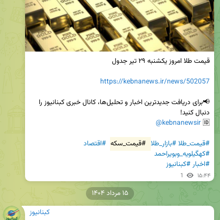
https://kebnanews.ir/news/502057
📢برای دریافت جدیدترین اخبار و تحلیل‌ها، کانال خبری کبنانیوز را 
@kebnanewsir
🆔 
#قیمت_طلا
#بازار_طلا
#قیمت_سکه
#اقتصاد
#کهگیلویه_وبویراحمد
#اخبار
#کبنانیوز
1
۱۵:۴۴
۱۵ مرداد ۱۴۰۴
کبنانیوز