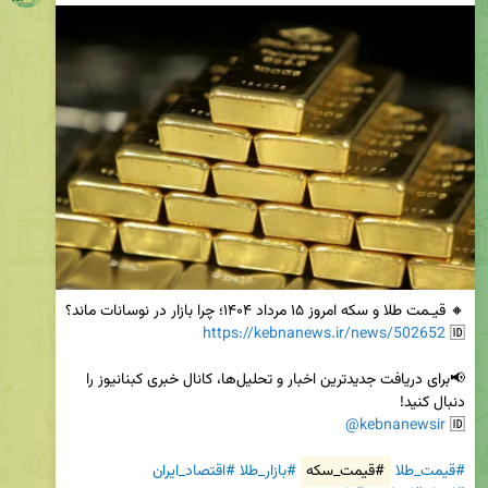
https://kebnanews.ir/news/502652
🆔 
📢برای دریافت جدیدترین اخبار و تحلیل‌ها، کانال خبری کبنانیوز را 
@kebnanewsir
🆔 
#قیمت_طلا
#قیمت_سکه
#بازار_طلا
#اقتصاد_ایران