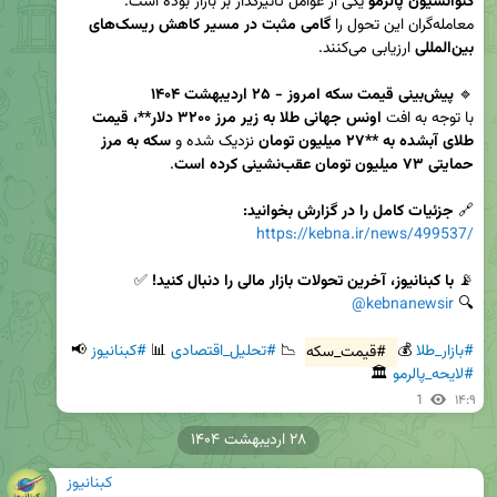
کنوانسیون پالرمو
 یکی از عوامل تأثیرگذار بر بازار بوده است. 
معامله‌گران این تحول را 
گامی مثبت در مسیر کاهش ریسک‌های 
بین‌المللی
🔹 
پیش‌بینی قیمت سکه امروز - ۲۵ اردیبهشت ۱۴۰۴
با توجه به افت 
اونس جهانی طلا به زیر مرز ۳۲۰۰ دلار**، قیمت 
طلای آبشده به **۲۷ میلیون تومان
 نزدیک شده و 
سکه به مرز 
حمایتی ۷۳ میلیون تومان عقب‌نشینی کرده است
🔗 
جزئیات کامل را در گزارش بخوانید:
https://kebna.ir/news/499537/
📡 
با کبنانیوز، آخرین تحولات بازار مالی را دنبال کنید!
@kebnanewsir
🔍 
#بازار_طلا
 💰 
#قیمت_سکه
 📉 
#تحلیل_اقتصادی
 📊 
#کبنانیوز
 📢 
#لایحه_پالرمو
 🏛
1
۱۴:۹
۲۸ اردیبهشت ۱۴۰۴
کبنانیوز