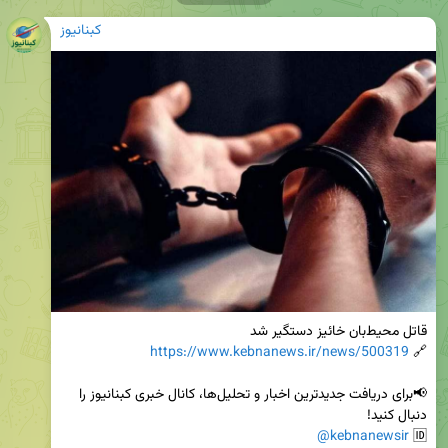
کبنانیوز
https://www.kebnanews.ir/news/500319
🔗 
📢برای دریافت جدیدترین اخبار و تحلیل‌ها، کانال خبری کبنانیوز را 
@kebnanewsir
🆔 