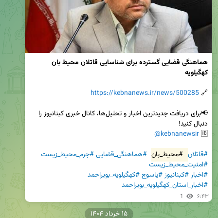
هماهنگی قضایی گسترده برای شناسایی قاتلان محيط بان 
کهگیلویه
https://kebnanews.ir/news/500285
🔗 
📢برای دریافت جدیدترین اخبار و تحلیل‌ها، کانال خبری کبنانیوز را 
@kebnanewsir
🆔 
#قاتلان
#محیط_بان
#هماهنگی_قضایی
#جرم_محیط_زیست
#امنیت_محیط_زیست
#اخبار
#کبنانیوز
#یاسوج
#کهگیلویه_بویراحمد
#اخبار_استان_کهگیلویه_بویراحمد
1
۶:۴۳
۱۵ خرداد ۱۴۰۴