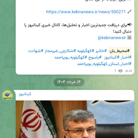
https://www.kebnanews.ir/news/500271
🔗 
📢برای دریافت جدیدترین اخبار و تحلیل‌ها، کانال خبری کبنانیوز را 
@kebnanewsir
🆔 
#محیط_بان
#خائیز
#کهگیلویه
#شکارچی_غیرمجاز
#شهادت
#اخبار
#کبنانیوز
#یاسوج
#کهگیلویه_بویراحمد
#اخبار_استان_کهگیلویه_بویراحمد
1
۱۸:۱۷
۱۴ خرداد ۱۴۰۴
کبنانیوز