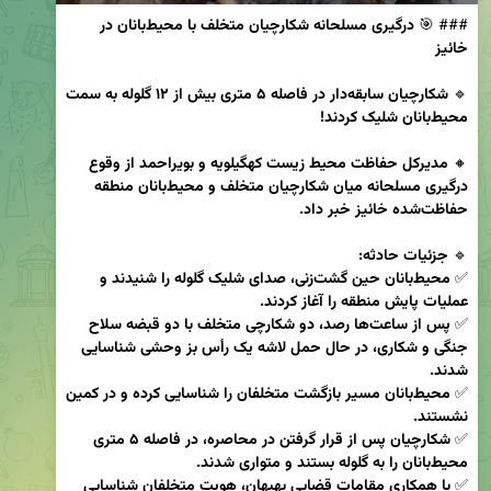
### 🎯 
درگیری مسلحانه شکارچیان متخلف با محیط‌بانان در 
خائیز
🔹 
شکارچیان سابقه‌دار در فاصله ۵ متری بیش از ۱۲ گلوله به سمت 
محیط‌بانان شلیک کردند!
🔸 
مدیرکل حفاظت محیط زیست کهگیلویه و بویراحمد از وقوع 
درگیری مسلحانه میان شکارچیان متخلف و محیط‌بانان منطقه 
حفاظت‌شده خائیز خبر داد.
🔹 
جزئیات حادثه:
✅ 
محیط‌بانان حین گشت‌زنی، صدای شلیک گلوله را شنیدند و 
عملیات پایش منطقه را آغاز کردند.
✅ 
پس از ساعت‌ها رصد، دو شکارچی متخلف با دو قبضه سلاح 
جنگی و شکاری، در حال حمل لاشه یک رأس بز وحشی شناسایی 
شدند.
✅ 
محیط‌بانان مسیر بازگشت متخلفان را شناسایی کرده و در کمین 
نشستند.
✅ 
شکارچیان پس از قرار گرفتن در محاصره، در فاصله ۵ متری 
محیط‌بانان را به گلوله بستند و متواری شدند.
✅ 
با همکاری مقامات قضایی بهبهان، هویت متخلفان شناسایی 