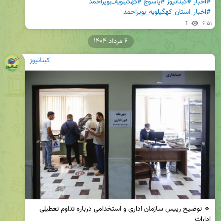
#اخبار
#کبنانیوز
#یاسوج
#کهگیلویه_بویراحمد
#اخبار_استان_کهگیلویه_بویراحمد
1
۶:۵۱
۶ مرداد ۱۴۰۴
کبنانیوز
🔹 توضیح رییس سازمان اداری و استخدامی درباره تداوم تعطیلی 