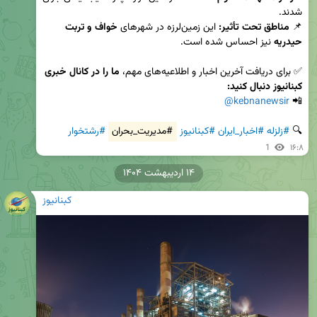
📌 
مناطق تحت تأثیر:
 این زمین‌لرزه در شهرهای 
خواف و تربت 
حیدریه
✅ برای دریافت آخرین اخبار و اطلاعیه‌های مهم، 
ما را در کانال خبری 
کبنانیوز دنبال کنید:
@kebnanewsir
📲 
🔍 
#زلزله
#اخبار_ایران
#کبنانیوز
#مدیریت_بحران
#رشتخوار
1
۱۶:۸
۱۴ اردیبهشت ۱۴۰۴
کبنانیوز