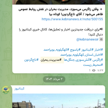
🔹 
وقتی زاگرس می‌سوزد، مدیریت بحران در نقش روابط عمومی 
ظاهر می‌شود / آقای تاج‌گردون! کوتاه بیا
https://www.kebnanews.ir/note/500155
📢برای دریافت جدیدترین اخبار و تحلیل‌ها، کانال خبری کبنانیوز را 
@kebnanewsir
🆔 
#اخبار
#کبنانیوز
#یاسوج
#کهگیلویه_بویراحمد
#اخبار_استان_کهگیلویه_بویراحمد
#زاگرس
#آتش‌سوزی_جنگل‌ها
#مدیریت_بحران
#تاج‌گردون
#محیط_زیست
1
۷:۳۴
۲ مرداد ۱۴۰۴
کبنانیوز