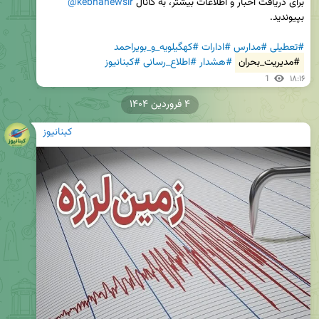
برای دریافت اخبار و اطلاعات بیشتر، به کانال 
@kebnanewsir
#تعطیلی
#مدارس
#ادارات
#کهگیلویه_و_بویراحمد
#مدیریت_بحران
#هشدار
#اطلاع_رسانی
#کبنانيوز
1
۱۸:۱۶
۴ فروردین ۱۴۰۴
کبنانیوز