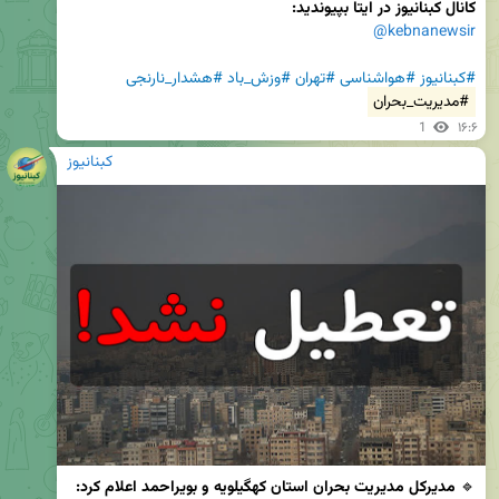
کانال کبنانیوز در ایتا بپیوندید:
@kebnanewsir
#کبنانیوز
#هواشناسی
#تهران
#وزش_باد
#هشدار_نارنجی
#مدیریت_بحران
1
۱۶:۶
کبنانیوز
🔹 
مدیرکل مدیریت بحران استان کهگیلویه و بویراحمد اعلام کرد: 