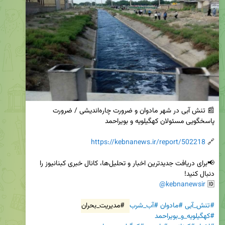
📰 تنش آبی در شهر مادوان و ضرورت چاره‌اندیشی / ضرورت 
https://kebnanews.ir/report/502218
🔗 
📢برای دریافت جدیدترین اخبار و تحلیل‌ها، کانال خبری کبنانیوز را 
@kebnanewsir
🆔 
#تنش_آبی
#مادوان
#آب_شرب
#مدیریت_بحران
#کهگیلویه_و_بویراحمد