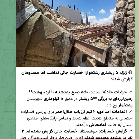
🔴 
زلزله ۵ ریشتری رشتخوار؛ خسارت جانی نداشت اما مصدومان 
گزارش شدند
📌 
جزئیات حادثه:
 ساعت 
۵:۱۰ صبح پنجشنبه ۱۱ اردیبهشت**، 
زمین‌لرزه‌ای به بزرگی **۵ ریشتر
 در عمق 
۱۰ کیلومتری
 شهرستان 
رشتخوار
📌 
اقدامات امدادی:
۲ تیم ارزیاب هلال‌احمر
 برای بررسی خسارات 
احتمالی به مناطق نزدیک اعزام شدند و تمامی پایگاه‌های امدادی 
استان به حالت 
آماده‌باش
📌 
گزارش خسارات:
 خوشبختانه 
خسارت جانی گزارش نشده
 اما 
۲ 
نفر در مشهد مصدوم شدند
 که در حین فرار دچار آسیب‌دیدگی جزئی 