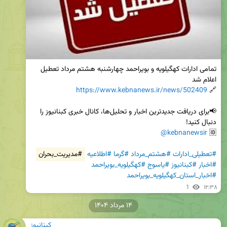
تمامی ادارات کهگیلویه و بویراحمد چهارشنبه هشتم مرداد تعطیل 
https://www.kebnanews.ir/news/502409
🔗 
📢برای دریافت جدیدترین اخبار و تحلیل‌ها، کانال خبری کبنانیوز را 
@kebnanewsir
🆔 
#تعطیلی_ادارات
#هشتم_مرداد
#گرما
#اطلاعیه
#مدیریت_بحران
#اخبار
#کبنانیوز
#یاسوج
#کهگیلویه_بویراحمد
#اخبار_استان_کهگیلویه_بویراحمد
1
۱۲:۳۸
۱۴ مرداد ۱۴۰۴
کبنانیوز