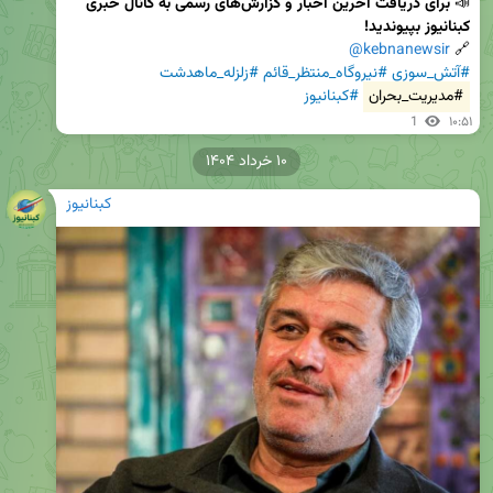
📣 
برای دریافت آخرین اخبار و گزارش‌های رسمی به کانال خبری 
کبنانیوز بپیوندید!
@kebnanewsir
🔗 
#آتش_سوزی
#نیروگاه_منتظر_قائم
#زلزله_ماهدشت
#مدیریت_بحران
#کبنانیوز
1
۱۰:۵۱
۱۰ خرداد ۱۴۰۴
کبنانیوز