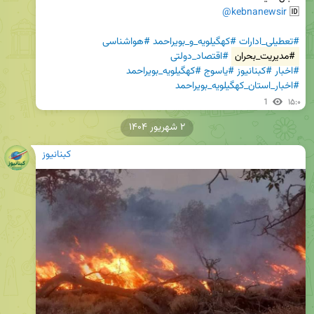
@kebnanewsir
🆔 
#تعطیلی_ادارات
#کهگیلویه_و_بویراحمد
#هواشناسی
#مدیریت_بحران
#اقتصاد_دولتی
#اخبار
#کبنانیوز
#یاسوج
#کهگیلویه_بویراحمد
#اخبار_استان_کهگیلویه_بویراحمد
1
۱۵:۰
۲ شهریور ۱۴۰۴
کبنانیوز