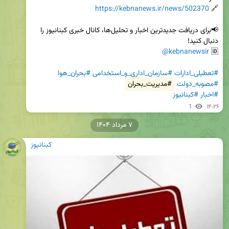
https://kebnanews.ir/news/502370
🔗 
📢برای دریافت جدیدترین اخبار و تحلیل‌ها، کانال خبری کبنانیوز را 
@kebnanewsir
🆔 
#تعطیلی_ادارات
#سازمان_اداری_و_استخدامی
#بحران_هوا
#مصوبه_دولت
#مدیریت_بحران
#اخبار
#کبنانیوز
1
۱۴:۲۶
۷ مرداد ۱۴۰۴
کبنانیوز