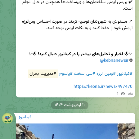
✔️ بررسی ایمنی ساختمان‌ها و زیرساخت‌ها همچنان در حال انجام 
📌 مسئولان به شهروندان توصیه کردند در صورت احساس 
پس‌لرزه
✨🌟 
اخبار و تحلیل‌های بیشتر را در کبنانیوز دنبال کنید!
@kebnanewsir
🌐 
#کبنانیوز
#زمین_لرزه
#سی_سخت
#یاسوج
#مدیریت_بحران
https://kebna.ir/news/497470
1
۰:۱۸
۱۱ اردیبهشت ۱۴۰۴
کبنانیوز