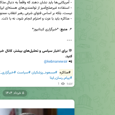
📌 
منبع
💬 
کنید.
@kebnanewsir
📲 
#مذاکره
#مسعود_پزشکیان
#سیاست
#خبرگزاری_ک
#پیام_رسان_ایتا
1
۱۱:۵۷
۵ خرداد ۱۴۰۴