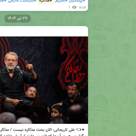
#پزشکیان
#تحریم
#مذاکره
#سیاست_خارجی
#اقت
1
۱۸:۵۱
۲۷ تیر ۱۴۰۴