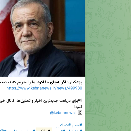
پزشکیان: اگر به‌جای مذاکره، ما را تحریم کنند، صدها راه داریم
https://www.kebnanews.ir/news/499980
@kebnanewsir
🆔 
#اخبار
#کبنانیوز