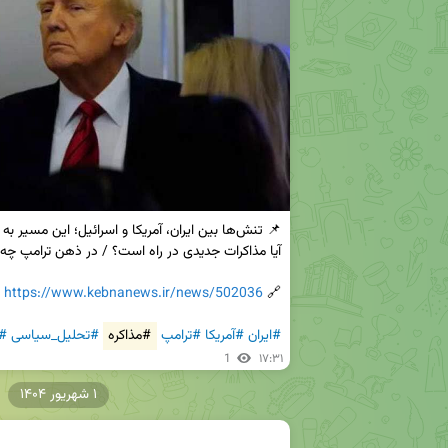
https://www.kebnanews.ir/news/502036
🔗 
#ایران
#آمریکا
#ترامپ
#مذاکره
#تحلیل_سیاسی
#ک
1
۱۷:۳۱
۱ شهریور ۱۴۰۴