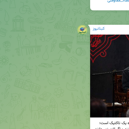
صاد_مقاومتی
کبنانیوز
🔸👈 علی لاریجانی: الان بحث مذاکره نیست / مذاکره یک تاکتیک است؛ 