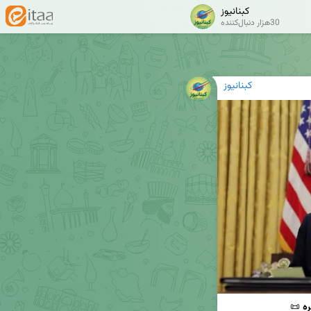
کبنانیوز
30هزار دنبال‌کننده
کبنانیوز
ه 