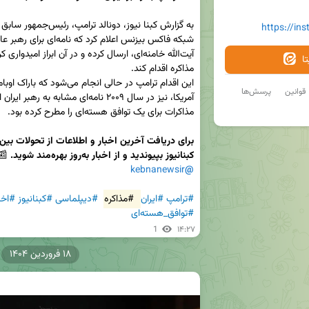
https://in
ا
قوانین
پرسش‌ها
کبنانیوز بپیوندید و از اخبار به‌روز بهره‌مند شوید. 
📰
kebnanewsir
@
#ترامپ
#ایران
#مذاکره
#دیپلماسی
#کبنانیوز
#اخب
#توافق_هسته‌ای
1
۱۴:۲۷
۱۸ فروردین ۱۴۰۴