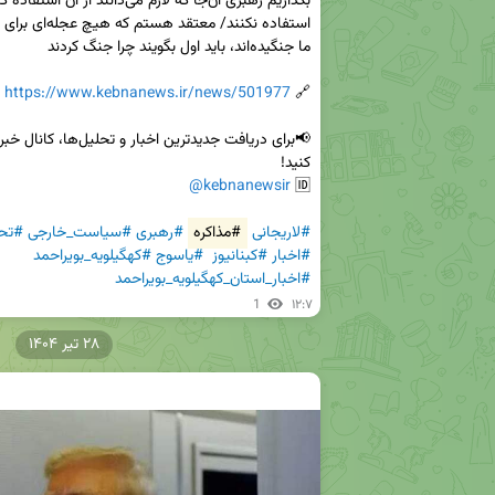
https://www.kebnanews.ir/news/501977
🔗 
@kebnanewsir
🆔 
#لاریجانی
#مذاکره
#رهبری
#سیاست_خارجی
#تح
#اخبار
#کبنانیوز
#یاسوج
#کهگیلویه_بویراحمد
#اخبار_استان_کهگیلویه_بویراحمد
1
۱۲:۷
۲۸ تیر ۱۴۰۴