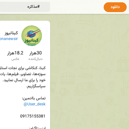
دانلود
کبنانیوز
bnanewsir
30هزار
18.2هزار
دنبال‌کننده
عکس
تماس باادمین‌:

@User_desk