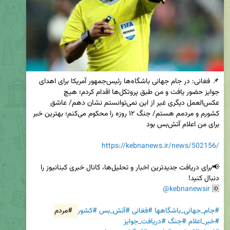
📌 فغانی: در جام جهانی باشگاه‌ها رئیس‌جمهور آمریکا برای اهدای 
جوایز حضور یافت و من طبق پروتکل‌ها اقدام کردم؛ هیچ 
عکس‌العمل دیگری غیر از این نمی‌توانستم نشان دهم/ عاشق 
کشورم و مردمم هستم/ جنگ ۱۲ روزه را محکوم می‌کنم؛ بهترین خبر 
https://kebnanews.ir/news/502156/
📢برای دریافت جدیدترین اخبار و تحلیل‌ها، کانال خبری کبنانیوز را 
@kebnanewsir
🆔 
#جام_جهانی_باشگاهها
#فغانی
#آتش_بس
#کشور
#مردم
#خبر_اعلام
#جنگ
#دریافت_جوایز