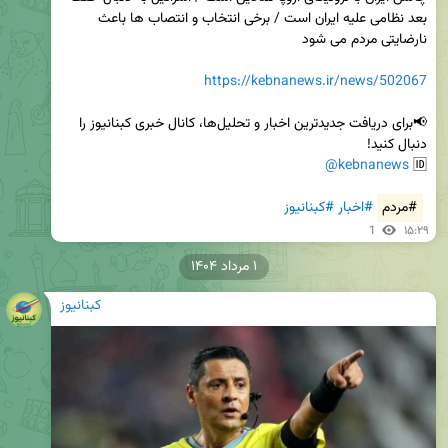
بعد نظامی علیه ایران است / برخی انتخاب و انتصاب ها باعث 
https://kebnanews.ir/news/502067
📢برای دریافت جدیدترین اخبار و تحلیل‌ها، کانال خبری کبنانیوز را 
@kebnanews
🆔 
#مردم
#اخبار
#کبنانیوز
1
۱۵:۲۹
۱ مرداد ۱۴۰۴
کبنانیوز