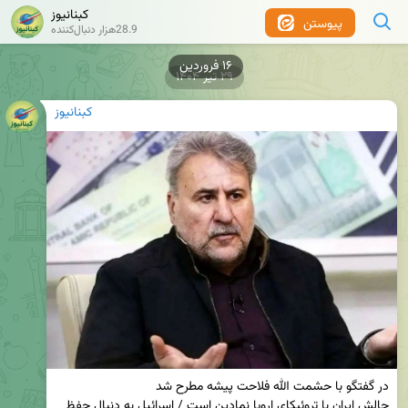
کبنانیوز
پیوستن
28.9هزار دنبال‌کننده
۱۶ فروردین
۲۹ تیر ۱۴۰۴
کبنانیوز
چالش ایران با تروئیکای اروپا نمادین است / اسرائیل به دنبال حفظ 