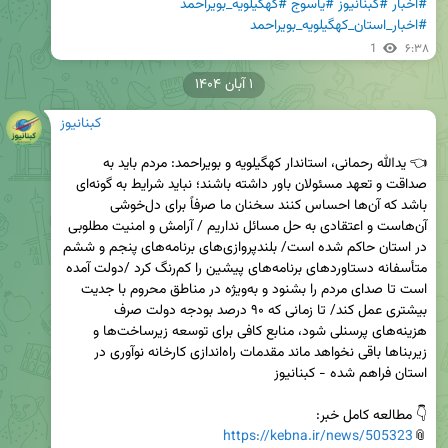
#اخبار
#کبنانیوز
#یاسوج
#کهگیلویه_بویراحمد
#اخبار_استان_کهگیلویه_بویراحمد
1
۶:۳۸
۱ آبان ۱۴۰۴
کبنانیوز
👈 یدالله رحمانی، استاندار کهگیلویه و بویراحمد: مردم باید به 
صداقت و تعهد مسئولان باور داشته باشند؛ نباید شرایط به گونه‌ای 
باشد که آن‌ها احساس کنند سخنان ما صرفاً برای دل‌خوشی 
آن‌هاست و اعتقادی به حل مسائل نداریم / آرامش و امنیت مطلوبی 
در استان حاکم شده است/ بلندپروازی‌های برنامه‌های پنجم و ششم 
متأسفانه دستاوردهای برنامه‌های پیشین را کم‌رنگ کرد /دولت آمده 
است تا صدای مردم را بشنود و به‌ویژه در مناطق محروم با جدیت 
بیشتری عمل کند/ تا زمانی که ۹۰ درصد بودجه دولت صرف 
هزینه‌های پرسنلی شود، منابع کافی برای توسعه زیرساخت‌ها و 
زیربناها باقی نخواهد ماند مقدمات راه‌اندازی کارخانه نوآوری در 
https://kebna.ir/news/505323
📎