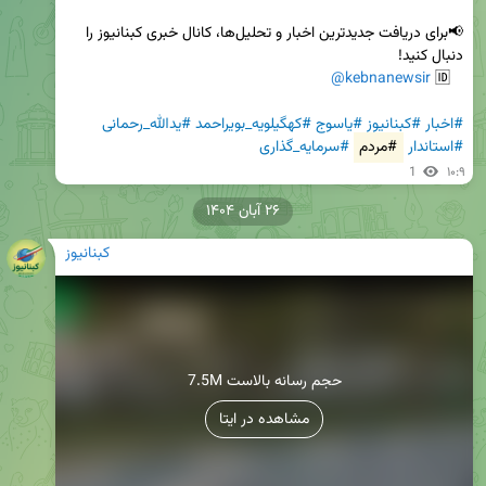
📢برای دریافت جدیدترین اخبار و تحلیل‌ها، کانال خبری کبنانیوز را 
@kebnanewsir
   🆔 
#اخبار
#کبنانیوز
#یاسوج
#کهگیلویه_بویراحمد
#یدالله_رحمانی
#استاندار
#مردم
#سرمایه_گذاری
1
۱۰:۹
۲۶ آبان ۱۴۰۴
کبنانیوز
7.5M حجم رسانه بالاست
مشاهده در ایتا