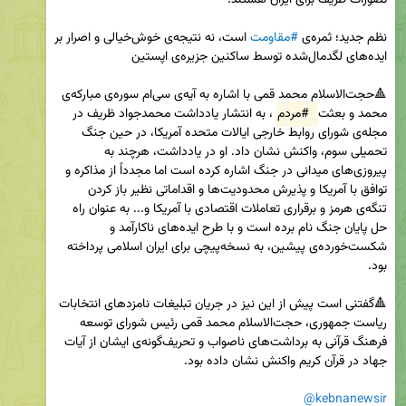
نظم جدید؛ ثمره‌ی 
#مقاومت
 است، نه نتیجه‌ی خوش‌خیالی و اصرار بر 
🔺حجت‌الاسلام محمد قمی با اشاره به آیه‌ی سی‌ام سوره‌ی مبارکه‌ی 
محمد و بعثت 
#مردم
، به انتشار یادداشت محمدجواد ظریف در 
مجله‌ی شورای روابط خارجی ایالات متحده آمریکا، در حین جنگ 
تحمیلی سوم، واکنش نشان داد. او در یادداشت، هرچند به 
پیروزی‌های میدانی در جنگ اشاره کرده است اما مجدداً از مذاکره و 
توافق با آمریکا و پذیرش محدودیت‌ها و اقداماتی نظیر باز کردن 
تنگه‌ی هرمز و برقراری تعاملات اقتصادی با آمریکا و... به عنوان راه 
حل پایان جنگ نام برده است و با طرح ایده‌های ناکارآمد و 
شکست‌خورده‌ی پیشین، به نسخه‌پیچی برای ایران اسلامی پرداخته 
🔺️گفتنی است پیش از این نیز در جریان تبلیغات نامزدهای انتخابات 
ریاست جمهوری، حجت‌الاسلام محمد قمی رئیس شورای توسعه 
فرهنگ قرآنی به برداشت‌های ناصواب و تحریف‌گونه‌ی ایشان از آیات 
@kebnanewsir