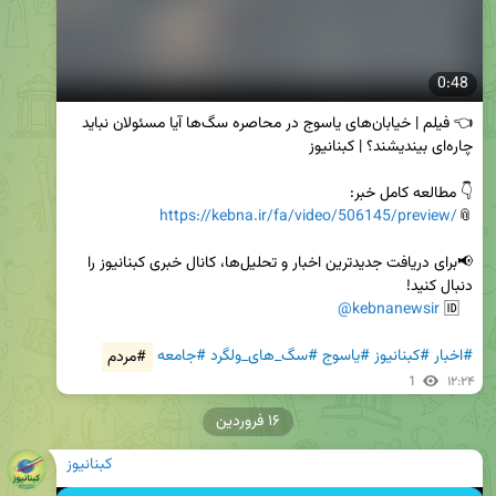
0:48
👈 فیلم | خیابان‌های یاسوج در محاصره سگ‌ها آیا مسئولان نباید 
https://kebna.ir/fa/video/506145/preview/
📎
📢برای دریافت جدیدترین اخبار و تحلیل‌ها، کانال خبری کبنانیوز را 
@kebnanewsir
   🆔 
#اخبار
#کبنانیوز
#یاسوج
#سگ_های_ولگرد
#جامعه
#مردم
1
۱۲:۲۴
۱۶ فروردین
کبنانیوز