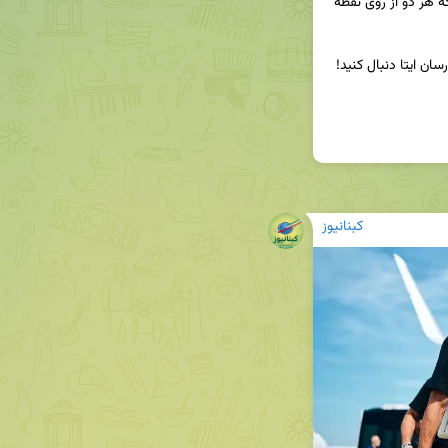
- او در ۳۶ بازی این فصل تنها دو گل به ثمر رسانده که هر دو از روی نقطه 
کبنانیوز