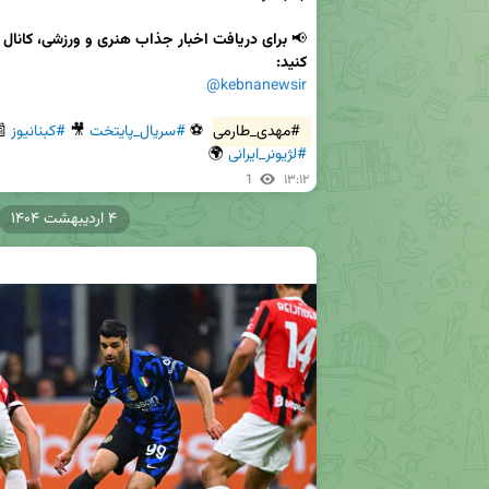
📢 
کنید:
@kebnanewsir
 
#کبنانیوز
 🎥 
#سریال_پایتخت
 ⚽ 
#مهدی_طارمی
 🌍
#لژیونر_ایرانی
1
۱۳:۱۲
۴ اردیبهشت ۱۴۰۴