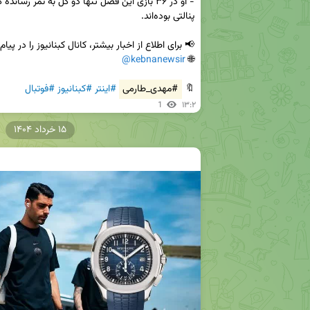
@kebnanewsir
🌐 
🔖 
#مهدی_طارمی
#اینتر
#کبنانیوز
#فوتبال
1
۱۳:۲
۱۵ خرداد ۱۴۰۴