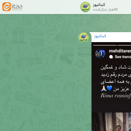
کبنانیوز
30هزار دنبال‌کننده
کبنانیوز