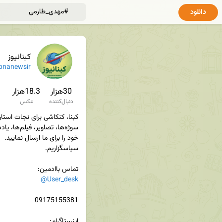
دانلود
کبنانیوز
bnanewsir
30هزار
18.3هزار
دنبال‌کننده
عکس
تماس باادمین‌:

@User_desk