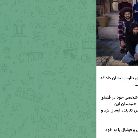
🎥 ستاره و لژیونر ایرانی شاغل در سری A ایتالیا، مهدی طارمی، نشان داد که 
📰 با پایان فصل هفتم این سریال، طارمی در صفحه شخصی خود در فضای 
مجازی به این موضوع واکنش نشان داد و پیامی برای هنرمندان این 
مجموعه، از جمله ریما رامین‌فر، بهرام افشاری و محسن تنابنده ارسال کرد و 
🔹 این واکنش جالب، توجه بسیاری از طرفداران سریال و فوتبال را به خود 