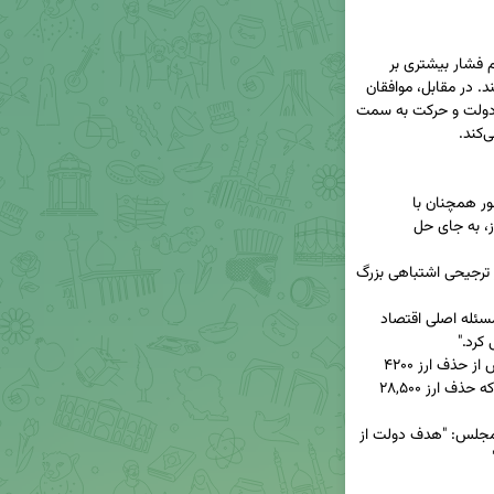
منتقدان افزایش نرخ ارز ترجیحی معتقدند که این اقدام فشار بیشتری بر 
اقشار کم‌درآمد وارد می‌کند و می‌تواند تورم را تشدید کند. در مقابل، موافقان 
جراحی اقتصادی استدلال می‌کنند که کاهش مداخله دولت و حرکت به سمت 
✅ **حجت‌الله فرزانی**، کارشناس اقتصاد کلان: "کشور همچنان با 
محدودیت‌های اقتصادی مواجه است و افزایش نرخ ارز، به جای حل 
✅ **آلبرت بغزیان**، استاد دانشگاه تهران: "حذف ارز ترجیحی اشتباهی بزرگ 
✅ **حسن سبحانی**، اقتصاددان اصولگرا: "نرخ ارز مسئله اصلی اقتصاد 
✅ **یاسر جبرائیلی**، منتقد سیاست‌های دولت: "پس از حذف ارز ۴۲۰۰ 
تومانی، نرخ ارز افزایش یافت. چه تضمینی وجود دارد که حذف ارز ۲۸,۵۰۰ 
✅ **حسین صمصامی**، عضو کمیسیون اقتصادی مجلس: "هدف دولت از 