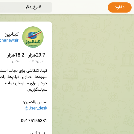
دانلود
کبنانیوز
bnanewsir
29.7هزار
18.2هزار
دنبال‌کننده
عکس
تماس باادمین‌:

@User_desk