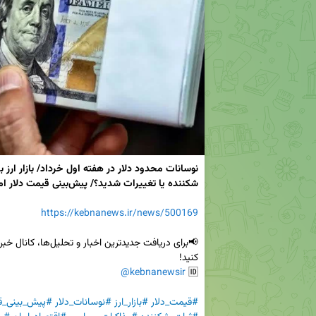
شکننده یا تغییرات شدید؟/ پیش‌بینی قیمت دلار امروز ۱۰ خرداد 1404
https://kebnanews.ir/news/500169
@kebnanewsir
🆔 
#قیمت_دلار
#بازار_ارز
#نوسانات_دلار
#پیش_بینی_ق