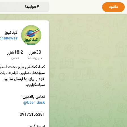
دانلود
کبنانیوز
bnanewsir
30هزار
18.2هزار
دنبال‌کننده
عکس
تماس باادمین‌:

@User_desk