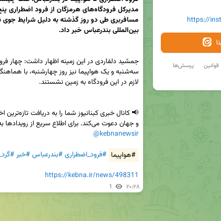
https://in
بین‌المللی بندرعباس خبر داد.

ا
قوانین
پرسش‌ها
و جهان دعوت می‌کند. برای اطلاع سریع از رویدادها به ما بپیوندید:

@kebnanewsir
#هواپیما
#فرود_اضطراری
#بندرعباس
#خبر
#گرد_
https://kebna.ir/news/498311
1
۲۰:۲۸