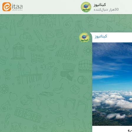
کبنانیوز
30هزار دنبال‌کننده
کبنانیوز