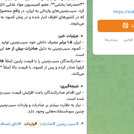
https://in
ا
🔹 
جزئیات خبر:
قوانین
پرسش‌ها
- ایران 
۱.۵ برابر
- کمبود سیب‌زمینی به دلیل 
صادرات بیش از حد
- صادرکنندگان سیب‌زمینی را با قیمت پایین (مثلاً 
۱۵ هزار تومان
🔹 
نتیجه‌گیری:
📌 
#سیب_زمینی
#صادرات
#واردات
#اتاق_اصناف