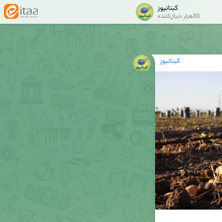
کبنانیوز
30هزار دنبال‌کننده
کبنانیوز