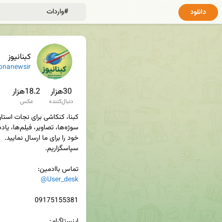
دانلود
کبنانیوز
bnanewsir
30هزار
18.2هزار
دنبال‌کننده
عکس
تماس باادمین‌:

@User_desk