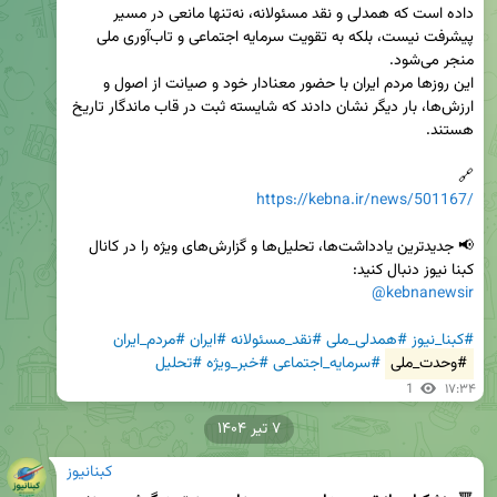
داده است که همدلی و نقد مسئولانه، نه‌تنها مانعی در مسیر 
پیشرفت نیست، بلکه به تقویت سرمایه اجتماعی و تاب‌آوری ملی 
این روزها مردم ایران با حضور معنادار خود و صیانت از اصول و 
ارزش‌ها، بار دیگر نشان دادند که شایسته ثبت در قاب ماندگار تاریخ 
🔗  

https://kebna.ir/news/501167/
📢 جدیدترین یادداشت‌ها، تحلیل‌ها و گزارش‌های ویژه را در کانال 
کبنا نیوز دنبال کنید:  

@kebnanewsir
#کبنا_نیوز
#همدلی_ملی
#نقد_مسئولانه
#ایران
#مردم_ایران
#وحدت_ملی
#سرمایه_اجتماعی
#خبر_ویژه
#تحلیل
1
۱۷:۳۴
۷ تیر ۱۴۰۴
کبنانیوز