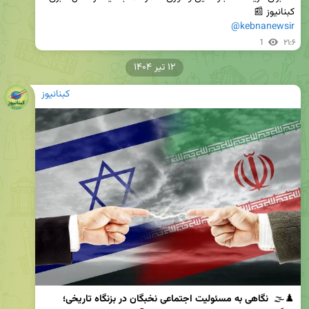
کبنانیوز 📰  

@kebnanewsir
1
۲۱:۶
۱۲ تیر ۱۴۰۴
کبنانیوز
♟️🌫️