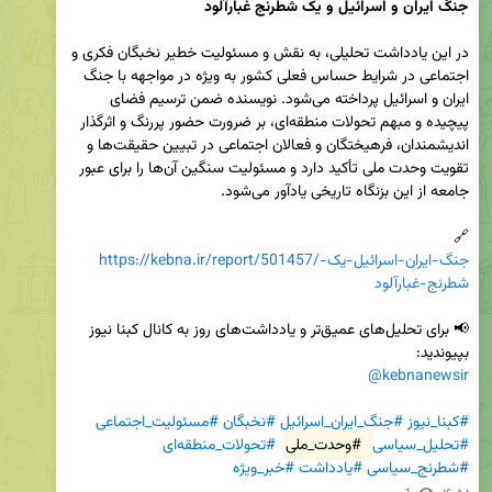
در این یادداشت تحلیلی، به نقش و مسئولیت خطیر نخبگان فکری و 
اجتماعی در شرایط حساس فعلی کشور به ویژه در مواجهه با جنگ 
ایران و اسرائیل پرداخته می‌شود. نویسنده ضمن ترسیم فضای 
پیچیده و مبهم تحولات منطقه‌ای، بر ضرورت حضور پررنگ و اثرگذار 
اندیشمندان، فرهیختگان و فعالان اجتماعی در تبیین حقیقت‌ها و 
تقویت وحدت ملی تأکید دارد و مسئولیت سنگین آن‌ها را برای عبور 
🔗  

https://kebna.ir/report/501457/جنگ-ایران-اسرائیل-یک-
شطرنج-غبارآلود
📢 برای تحلیل‌های عمیق‌تر و یادداشت‌های روز به کانال کبنا نیوز 
بپیوندید:  

@kebnanewsir
#کبنا_نیوز
#جنگ_ایران_اسرائیل
#نخبگان
#مسئولیت_اجتماعی
#تحلیل_سیاسی
#وحدت_ملی
#تحولات_منطقه‌ای
#شطرنج_سیاسی
#یادداشت
#خبر_ویژه