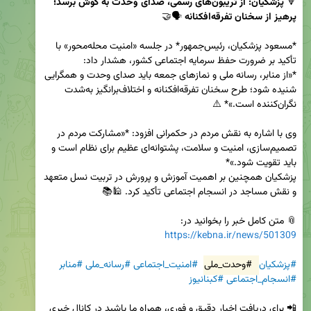
🔻 
پزشکیان: از تریبون‌های رسمی، صدای وحدت به گوش برسد؛ 
پرهیز از سخنان تفرقه‌افکنانه
*مسعود پزشکیان، رئیس‌جمهور* در جلسه «امنیت محله‌محور» با 
*«از منابر، رسانه ملی و نمازهای جمعه باید صدای وحدت و همگرایی 
شنیده شود؛ طرح سخنان تفرقه‌افکنانه و اختلاف‌برانگیز به‌شدت 
وی با اشاره به نقش مردم در حکمرانی افزود: *«مشارکت مردم در 
تصمیم‌سازی، امنیت و سلامت، پشتوانه‌ای عظیم برای نظام است و 
پزشکیان همچنین بر اهمیت آموزش و پرورش در تربیت نسل متعهد 
📎 متن کامل خبر را بخوانید در:  

https://kebna.ir/news/501309
#پزشکیان
#وحدت_ملی
#امنیت_اجتماعی
#رسانه_ملی
#منابر
#انسجام_اجتماعی
#کبنانیوز
📲 برای دریافت اخبار دقیق و فوری، همراه ما باشید در کانال خبری 