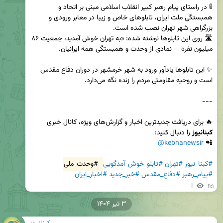
🚦 در راستای پیام رهبر کبیر انقلاب اسلامی مبنی بر اتحاد و 
همبستگی ملت ایران، تابلوهای خاص و زیبا در معابر ورودی و 
🛣️ روی این تابلوها نوشته شده: «به تهران خوش آمدید، جمعیت ۸۶ 
✨ این تابلوها یادآور ورود به شهر خرمشهر در دوران دفاع مقدس 
🔥 برای دریافت جدیدترین اخبار و گزارش‌های ویژه، کانال خبری 
کبنانیوز
@kebnanewsir
📲 
#کبنا_نیوز
#تهران
#تابلو_خوش_آمدگویی
#وحدت_ملی
#پیام_رهبر
#دفاع_مقدس
#خبر_جدید
#اخبار_ایران
1
۱۱:۱
۳ تیر ۱۴۰۴