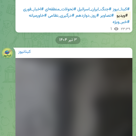
#کبنا_نیوز
#جنگ_ایران_اسرائیل
#تحولات_منطقه‌ای
#اخبار_فوری
#ویدیو
#تصاویر
#روز_دوازدهم
#درگیری_نظامی
#خاورمیانه
#خبر_ویژه
1
۲۳:۳۹
۳ تیر ۱۴۰۴
کبنانیوز