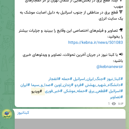
🔻 ایلنا: قطع برق در بخش‌هایی از شمال تهران بر اثر انفجارهای 
🔻 قطع برق در مناطقی از جنوب اسرائیل به دلیل اصابت موشک به 
🎥 تصاویر و فیلم‌های اختصاصی این وقایع را ببینید و جزئیات بیشتر 
را بخوانید:  

https://kebna.ir/news/501083
📢 با کبنا نیوز در جریان آخرین تحولات، تصاویر و ویدئوهای خبری 
باشید:  

@kebnanewsir
#کبنا_نیوز
#جنگ_ایران_اسرائیل
#حمله
#انفجار
#دانشگاه_شهید_بهشتی
#فردو
#زندان_اوین
#صدا_و_سیما
#ایران
#اسرائیل
#قطعی_برق
#حمله_موشکی
#خبر_فوری
#ویدیو
#تصاویر
1
۱۱:۱۴
کبنانیوز