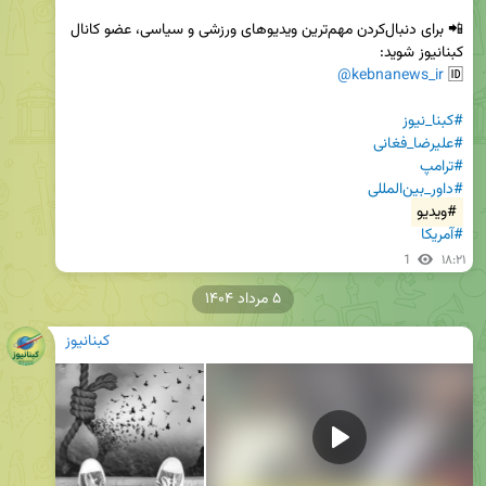
📲 برای دنبال‌کردن مهم‌ترین ویدیوهای ورزشی و سیاسی، عضو کانال 
@kebnanews_ir
🆔 
#کبنا_نیوز
#علیرضا_فغانی
#ترامپ
#داور_بین‌المللی
#ویدیو
#آمریکا
1
۱۸:۲۱
۵ مرداد ۱۴۰۴
کبنانیوز