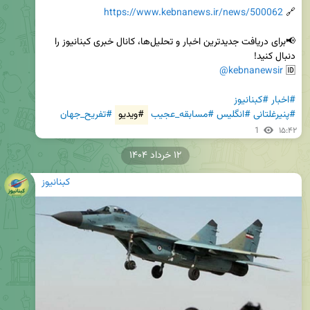
https://www.kebnanews.ir/news/500062
🔗 
📢برای دریافت جدیدترین اخبار و تحلیل‌ها، کانال خبری کبنانیوز را 
@kebnanewsir
🆔 
#اخبار
#کبنانیوز
#پنیرغلتانی
#انگلیس
#مسابقه_عجیب
#ویدیو
#تفریح_جهان
1
۱۵:۴۲
۱۲ خرداد ۱۴۰۴
کبنانیوز