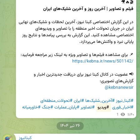
🎬🔥🎥  

فیلم و تصاویر | آخرین روز و آخرین شلیک‌‌های ایران
در این گزارش اختصاصی کبنا نیوز، آخرین لحظات و شلیک‌های نهایی 
ایران در جریان تحولات اخیر منطقه را با تصاویر و ویدیوهای 
اختصاصی مشاهده کنید. این گزارش به بررسی پیامدها و نتایج روز 
📌 برای مشاهده فیلم‌ها و تصاویر ویژه به لینک زیر مراجعه فرمایید:  

https://kebna.ir/news/501142/
📢 عضویت در کانال کبنا نیوز برای دریافت جدیدترین اخبار و 
گزارش‌های تصویری:  

@kebnanewsir
#کبنا_نیوز
#آخرین_شلیک‌ها
#ایران
#تحولات_منطقه‌ای
#اخبار_فوری
#ویدیو
#تصاویر
#پایان_عملیات
#جنگ
#خاورمیانه
1
۱۱:۴۰
۲۶ تیر ۱۴۰۴
کبنانیوز