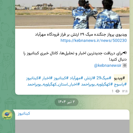
ویدیوی پرواز جنگنده میگ ۲۹ ارتش بر فراز فرودگاه مهرآباد

https://kebnanews.ir/news/500230
📢برای دریافت جدیدترین اخبار و تحلیل‌ها، کانال خبری کبنانیوز را 
@kebnanewsir
🆔 
#ویدیو
#میگ29
#ارتش
#مهرآباد
#کبنانیوز
#اخبار
#کبنانیوز
#یاسوج
#کهگیلویه_بویراحمد
#اخبار_استان_کهگیلویه_بویراحمد
1
۱۲:۱۱
۲ تیر ۱۴۰۴
کبنانیوز