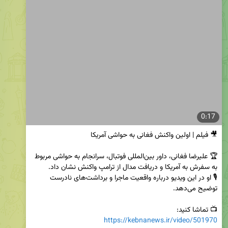
0:17
🏆 علیرضا فغانی، داور بین‌المللی فوتبال، سرانجام به حواشی مربوط 
🎙️ او در این ویدیو درباره واقعیت ماجرا و برداشت‌های نادرست 
📺 تماشا کنید:

https://kebnanews.ir/video/501970