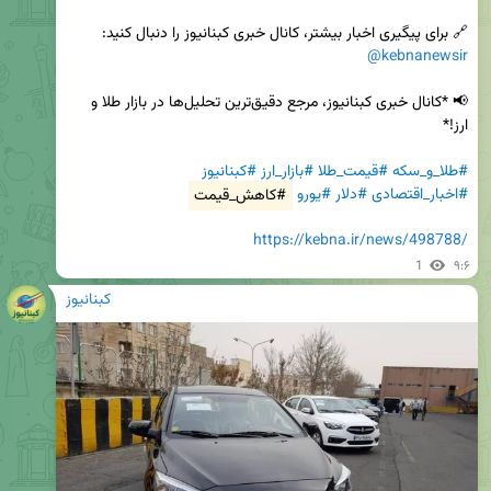
🔗 برای پیگیری اخبار بیشتر، کانال خبری کبنانیوز را دنبال کنید:  

@kebnanewsir
📢 *کانال خبری کبنانیوز، مرجع دقیق‌ترین تحلیل‌ها در بازار طلا و 
#طلا_و_سکه
#قیمت_طلا
#بازار_ارز
#کبنانیوز
#اخبار_اقتصادی
#دلار
#یورو
#کاهش_قیمت
https://kebna.ir/news/498788/
1
۹:۶
کبنانیوز