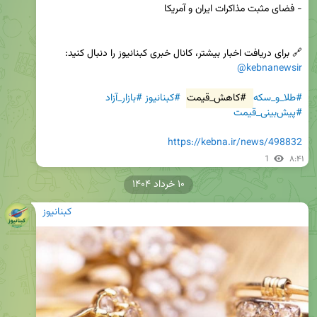
🔗 برای دریافت اخبار بیشتر، کانال خبری کبنانیوز را دنبال کنید:  

@kebnanewsir
#طلا_و_سکه
#کاهش_قیمت
#کبنانیوز
#بازار_آزاد
#پیش‌بینی_قیمت
https://kebna.ir/news/498832
1
۸:۴۱
۱۰ خرداد ۱۴۰۴
کبنانیوز