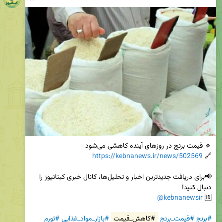
https://kebnanews.ir/news/502569
🔗 
📢برای دریافت جدیدترین اخبار و تحلیل‌ها، کانال خبری کبنانیوز را 
@kebnanewsir
🆔 
#برنج
#قیمت_برنج
#کاهش_قیمت
#بازار_مواد_غذایی
#تورم