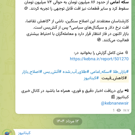
سکه امامی
 از حدود ۸۶ میلیون تومان به حوالی ۷۴ میلیون تومان 
کارشناسان معتقدند این اصلاح سنگین، ناشی از *کاهش تقاضا، 
بازار اکنون در فاز انتظار قرار دارد و معامله‌گران با احتیاط بیشتری 
📎 متن کامل گزارش را بخوانید در:  

https://kebna.ir/report/501270
#بازار_طلا
#سکه_امامی
#طلای_آب_شده
#آتش_بس
#اصلاح_بازار
#کاهش_قیمت
#کبنانیوز
📲 برای دریافت اخبار دقیق و فوری، همراه ما باشید در کانال خبری 
کبنانیوز 📰  

@kebnanewsir
1
۱۷:۷
۱۲ مرداد ۱۴۰۴
کبنانیوز