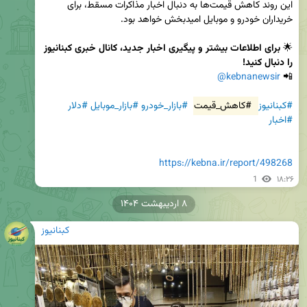
این روند کاهش قیمت‌ها به دنبال اخبار مذاکرات مسقط، برای 
🌟 
برای اطلاعات بیشتر و پیگیری اخبار جدید، کانال خبری کبنانیوز 
را دنبال کنید!
@kebnanewsir
📲 
#کبنانیوز
#کاهش_قیمت
#بازار_خودرو
#بازار_موبایل
#دلار
#اخبار
https://kebna.ir/report/498268
1
۱۸:۲۶
۸ اردیبهشت ۱۴۰۴
کبنانیوز