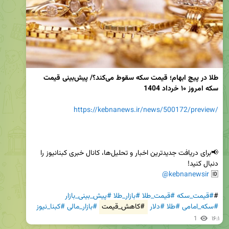
طلا در پیچ ابهام؛ قیمت سکه سقوط می‌کند؟/ پیش‌بینی قیمت 
سکه امروز ۱۰ خرداد 1404
https://kebnanews.ir/news/500172/preview/
📢برای دریافت جدیدترین اخبار و تحلیل‌ها، کانال خبری کبنانیوز را 
@kebnanewsir
🆔 
#
#قیمت_سکه
#قیمت_طلا
#بازار_طلا
#پیش_بینی_بازار
#سکه_امامی
#طلا
#دلار
#کاهش_قیمت
#بازار_مالی
#کبنا_نیوز
1
۱۶:۱