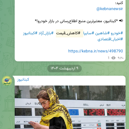
کنید:  

@kebnanewsir
#خودرو
#شاهین
#سایپا
#کاهش_قیمت
#بازار_آزاد
#کبنانیوز
#اخبار_اقتصادی
https://kebna.ir/news/498790
1
۹:۲۰
۹ اردیبهشت ۱۴۰۴
کبنانیوز