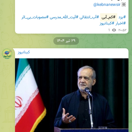
@kebnanewsir
🆔 
#یزد
#کم_آبی
#آب_انتقالی
#آیت_الله_مدرسی
#مصوبات_بی_اثر
#اخبار
#کبنانیوز
1
۲۰:۵۲
۲۹ تیر ۱۴۰۴
کبنانیوز