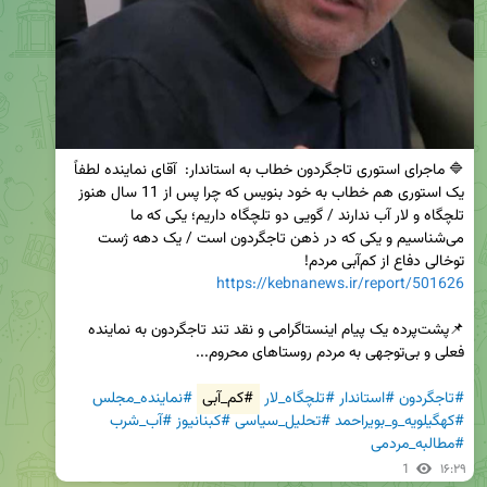
🔷 ماجرای استوری تاجگردون خطاب به استاندار:  آقای نماینده لطفاً 
یک استوری هم خطاب به خود بنویس که چرا پس از 11 سال هنوز 
تلچگاه و لار آب ندارند / گویی دو تلچگاه داریم؛ یکی که ما 
می‌شناسیم و یکی که در ذهن تاجگردون است / یک دهه ژست 
توخالی دفاع از کم‌آبی مردم!

https://kebnanews.ir/report/501626
📌پشت‌پرده یک پیام اینستاگرامی و نقد تند تاجگردون به نماینده 
#تاجگردون
#استاندار
#تلچگاه_لار
#کم_آبی
#نماینده_مجلس
#کهگیلویه_و_بویراحمد
#تحلیل_سیاسی
#کبنانیوز
#آب_شرب
#مطالبه_مردمی
1
۱۶:۲۹