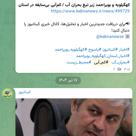
کهگیلویه و بویراحمد زیر تیغ بحران آب / کم‌آبی بی‌سابقه در استان
https://www.kebnanews.ir/news/499729
📢برای دریافت جدیدترین اخبار و تحلیل‌ها، کانال خبری کبنانیوز را 
@kebnanewsir
🆔 
#اخبار
#کبنانیوز
#یاسوج
#کهگیلویه_بویراحمد
#اخبار_استان_کهگیلویه_بویراحمد
#بحران_آب
#کم_آبی
#محیط_زیست
1
۳:۱۸
۱۷ تیر ۱۴۰۴
کبنانیوز