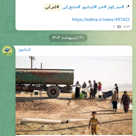
📍 
#سد_کوثر
#خبر
#کبنانیوز
#منابع_آبی
#کم_آبی
https://kebna.ir/news/497422
1
۲۱:۴۱
۳۰ اردیبهشت ۱۴۰۴
کبنانیوز