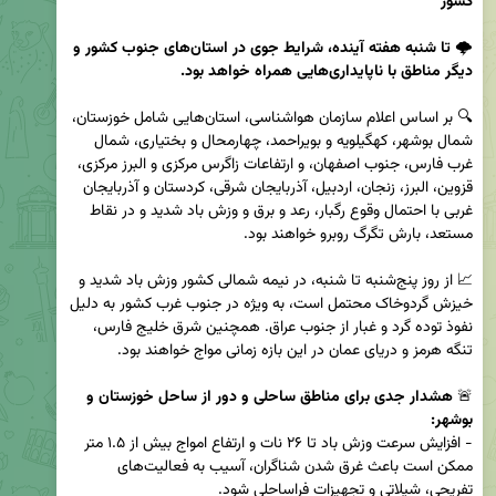
کشور
🌩️ 
تا شنبه هفته آینده، شرایط جوی در استان‌های جنوب کشور و 
دیگر مناطق با ناپایداری‌هایی همراه خواهد بود.
🔍 بر اساس اعلام سازمان هواشناسی، استان‌هایی شامل خوزستان، 
شمال بوشهر، کهگیلویه و بویراحمد، چهارمحال و بختیاری، شمال 
غرب فارس، جنوب اصفهان، و ارتفاعات زاگرس مرکزی و البرز مرکزی، 
قزوین، البرز، زنجان، اردبیل، آذربایجان شرقی، کردستان و آذربایجان 
غربی با احتمال وقوع رگبار، رعد و برق و وزش باد شدید و در نقاط 
📈 از روز پنج‌شنبه تا شنبه، در نیمه شمالی کشور وزش باد شدید و 
خیزش گردوخاک محتمل است، به ویژه در جنوب غرب کشور به دلیل 
نفوذ توده گرد و غبار از جنوب عراق. همچنین شرق خلیج فارس، 
🚨 
هشدار جدی برای مناطق ساحلی و دور از ساحل خوزستان و 
بوشهر:
- افزایش سرعت وزش باد تا ۲۶ نات و ارتفاع امواج بیش از ۱.۵ متر 
ممکن است باعث غرق شدن شناگران، آسیب به فعالیت‌های 