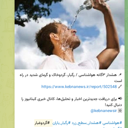
📌 هشدار ۳گانه هواشناسی / رگبار، گردوخاک و گرمای شدید در راه 
https://www.kebnanews.ir/report/502548
🔗 
📢 برای دریافت جدیدترین اخبار و تحلیل‌ها، کانال خبری کبنانیوز را 
@kebnanewsir
🆔 
#هواشناسی
#هشدار_سطح_زرد
#رگبار_باران
#گردوغبار