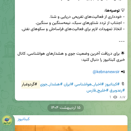
💡 
توصیه‌ها:
🌟 برای دریافت آخرین وضعیت جوی و هشدارهای هواشناسی، کانال 
@kebnanewsir
📲 
🔖 
#کبنانیوز
#اخبار_هواشناسی
#ایران
#هشدار_جوی
#گردوغبار
#رعدوبرق
#خلیج_فارس
1
۸:۱۷
۱۵ اردیبهشت ۱۴۰۴
کبنانیوز