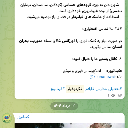
- شهروندان به ویژه 
گروه‌های حساس
 (کودکان، سالمندان، بیماران 
- استفاده از 
ماسک‌های فیلتردار
### 📞
 تماس اضطراری:  

در صورت نیاز به کمک فوری با 
اورژانس ۱۱۵
 یا 
ستاد مدیریت بحران 
استان
📌
 کانال رسمی ما را دنبال کنید:  

«کبنانیوز»
@kebnanewsir
👉 
#تعطیلی_مدارس
#ایلام
#گردوغبار
#کبنانیوز
1
۹:۱۹
۱۲ مرداد ۱۴۰۴
کبنانیوز