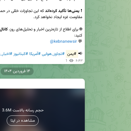
❗ 
یمنی‌ها تأکید کرده‌اند
🌐 برای اطلاع از تازه‌ترین اخبار و تحلیل‌های روز، 
کانال
@kebnanewsir
💬 
📢
#یمن
#تجاوز_هوایی
#آمریکا
#کبنانیوز
#اخبار_
1
۶:۴۳
۱۴ فروردین ۱۴۰۴
3.6M حجم رسانه بالاست
مشاهده در ایتا