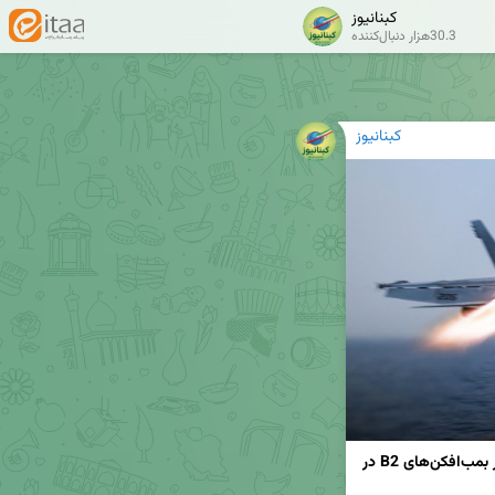
کبنانیوز
30.3هزار دنبال‌کننده
کبنانیوز
ادامه حملات بی‌وقفه ارتش آمریکا به یمن؛ استقرار بمب‌افکن‌های B2 در 