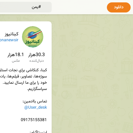
دانلود
کبنانیوز
bnanewsir
30.3هزار
18.1هزار
دنبال‌کننده
عکس
تماس باادمین‌:

@User_desk