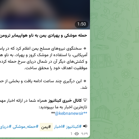
1:50
حمله موشکی و پهپادی یمن به ناو هواپیمابر ترومن
💡 
کانال خبری کبنانیوز
تازه‌ترین اخبار به ما بپیوندید:  

@kebnanewsir
**
📢 
#کبنانیوز
#اخبار
#یمن
#حمله_موشکی
#دریای
1
۹:۲۹