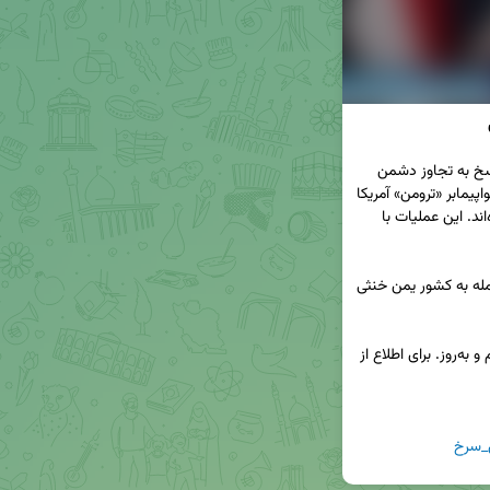
🔹 سخنگوی نیروهای مسلح یمن اعلام کرد که در پاسخ به تجاوز دشمن 
آمریکایی، با استفاده از موشک کروز و پهپاد، به ناو هواپیمابر «ترومن» آمریکا 
و کشتی‌های دیگر آن در شمال دریای سرخ حمله کرده‌اند. این عملیات با 
🔹 این درگیری چند ساعت ادامه یافت و بخشی از حمله به کشور یمن خنثی 
 همراه شما در ارائه اخبار مهم و به‌روز. برای اطلاع از 
_سرخ