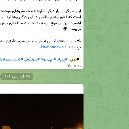
بپیوندید: 
@kebnanewsir
#یمن
#پهپاد
#ام_کیو9
#سرنگونی
#تحولات_منطق
1
۱۴:۴۶
۲۵ فروردین ۱۴۰۴