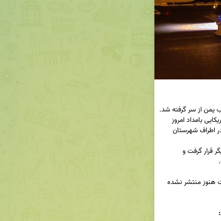
🔹 شبکه المسیره یمن گزارش داد که جنگنده‌های آمریکایی بامداد امروز 
سه‌شنبه با ۳ حمله هوایی، مناطق الجحف و القدیر در اطراف شهرستان 
🔹 همچنین استان مأرب نیز هدف ۲ حمله هوایی دیگر قرار گرفت و 
❗️ جزئیاتی درباره تلفات یا خسارات احتمالی این حملات هنوز منتشر نشده 