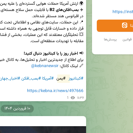
✈️ 
بمب‌افکن‌های B2
https://in
ا
قوانین
پرسش‌ها
📢 
اخبار روز را با کبنانیوز دنبال کنید!
🔗 لینک کانال: 
@kebnanewsir
#کبنانیوز
#یمن
#آمریکا
#بمب_افکن
#اخبار_جهان
https://kebna.ir/news/497666
1
۱۱:۳۶
۱۰ فروردین ۱۴۰۴