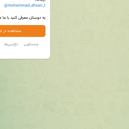
@mohammad_ehsan_t
به دوستان معرفی کنید با ما 
مشاهده در ایت
چندسکویی
داغ‌ترین‌ها