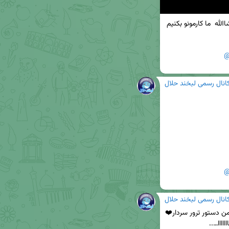
یکی یه چند روزی اینو از برق بکشه صداش بیفته ان شاالله  ما کارمونو بکنیم 
@
انال رسمی لبخند حلال
@
انال رسمی لبخند حلال
شبی که مرتیکه قمارباز مشنگ با پر رویی اومد گفت من دستور ترور سردار❤️ 