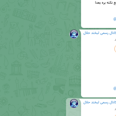
حالا هم اگه جوری نزنن که کلا بساطشو از منطقه جمع نکنه بره بعدا 
@
انال رسمی لبخند حلال
د
@
انال رسمی لبخند حلال
د