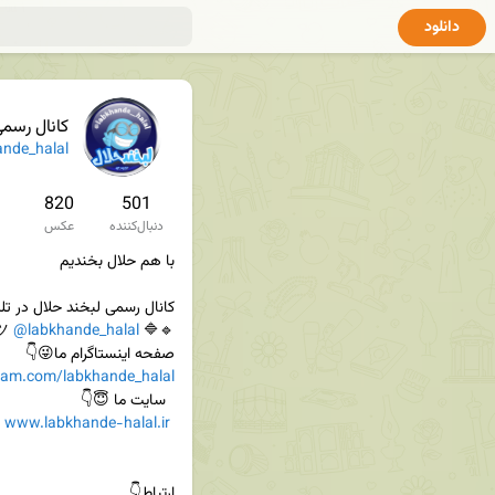
دانلود
کانال رسم
nde_halal
820
501
دنبال‌کننده
عکس
@labkhande_halal
🔹🔷 
صفحه اینستاگرام ما😜👇

ram.com/labkhande_halal
www.labkhande-halal.ir
‌ 
ارتباط👇
