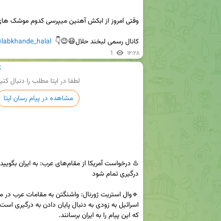
کانال رسمی لبخند حلال😃😉👇  
labkhande_halal
1
۱۲:۲۸
ک
لطفا در ایتا مطلب را دنبال کنی
مشاهده در پیام رسان ایتا