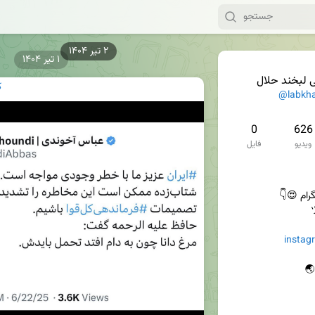
۱ تیر ۱۴۰۴
ی لبخند حلال
ک
@labkha
0
626
ویدیو
فایل
instag