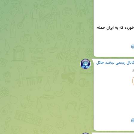
اسرائیل بعد از دیدن این عروسی تازه فهمیده چه 💩 خورده که به ایران حمله 
@
انال رسمی لبخند حلال
د
@