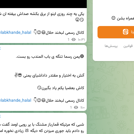
همراه بشن 😊
ا
کانال رسمی لبخند حلال😃😉👇  
labkhande_halal
1
۱۰:۳۱
قوانین
پرسش‌ها
ک
کانال رسمی لبخند حلال😃😉👇  
labkhande_halal
1
۱۱:۰
ک