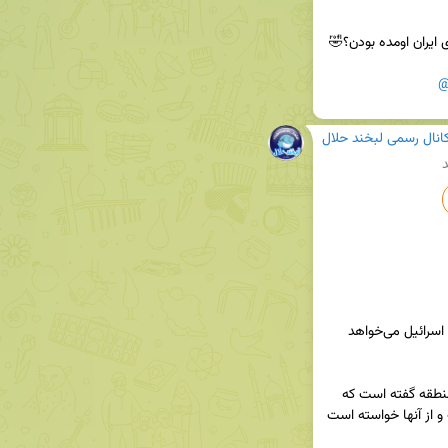
@
انال رسمی لبخند حلال
د
♨️ درخواست آمریکا از مقام‌های عرب: به ایران بگویید اسرائیل می‌خواهد 
🔹️وال استریت ژورنال: واشنگتن به مقامات عرب در منطقه گفته است که 
اسرائیل به زودی به دنبال پایان دادن به درگیری است و از آنها خواسته است 