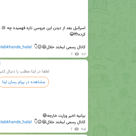
کانال رسمی لبخند حلال😃😉👇  
labkhande_halal
1
۱۱:۲
ک
لطفا در ایتا مطلب را دنبال کنی
مشاهده در پیام رسان ایتا
کانال رسمی لبخند حلال😃😉👇  
labkhande_halal
1
۱۱:۵