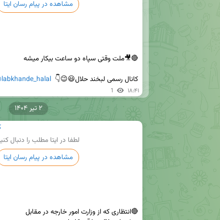
مشاهده در پیام رسان ایتا
کانال رسمی لبخند حلال😃😉👇  
labkhande_halal
1
۱۸:۴۱
۲ تیر ۱۴۰۴
ک
لطفا در ایتا مطلب را دنبال کنی
مشاهده در پیام رسان ایتا