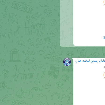
@
انال رسمی لبخند حلال
د