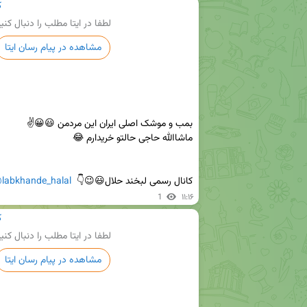
ک
لطفا در ایتا مطلب را دنبال کنی
مشاهده در پیام رسان ایتا
کانال رسمی لبخند حلال😃😉👇  
labkhande_halal
1
۱۱:۱۶
ک
لطفا در ایتا مطلب را دنبال کنی
مشاهده در پیام رسان ایتا