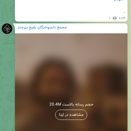
.
1
۶:۲۴
مجمع دلسوختگان بقیع بیرجند
20.4M حجم رسانه بالاست
مشاهده در ایتا