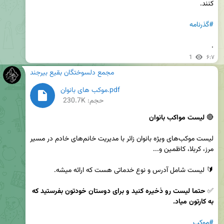
#گذرنامه
.
1
۶:۷
مجمع دلسوختگان بقیع بیرجند
‎⁨موکب های بانوان⁩.pdf
حجم: 230.7K
🔴 
لیست مواکب
بانوان
لیست موکب‌های ویژه بانوان زائر با مدیریت خانم‌های خادم در مسیر 
✅ 
حتما لیست رو ذخیره کنید و برای دوستان خودتون بفرستید که 
به کارتون میاد.
#موکب