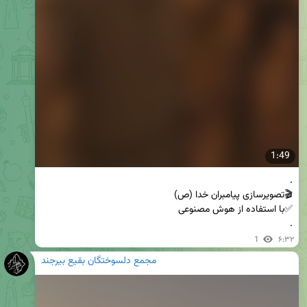
1:49
.
1
۶:۳۲
مجمع دلسوختگان بقیع بیرجند