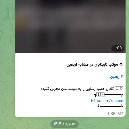
1:00
♻️ 
موکب نابینایان در مشایه 
اربعین
#اربعین
┏━━━━━━━🇮🇷┓

Eitaa.com/rasaee
┗━━━━━━━━━┛
1
۹:۲۹
۱۵ مرداد ۱۴۰۴