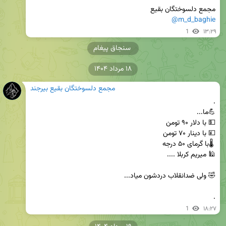
مجمع دلسوختگان بقیع 

@m_d_baghie
1
۱۳:۲۹
سنجاق پیغام
۱۸ مرداد ۱۴۰۴
مجمع دلسوختگان بقیع بیرجند
.
1
۱۸:۲۷