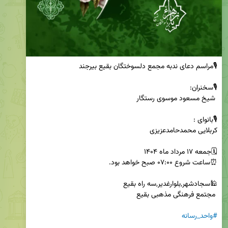
#واحد_رسانه