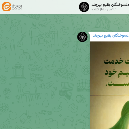
لسوختگان بقیع بیرجند
1.1هزار دنبال‌کننده
سوختگان بقیع بیرجند