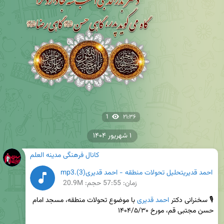
1
۲۱:۳۶
۱ شهریور ۱۴۰۴
کانال فرهنگی مدینه العلم
احمد قدیریتحلیل تحولات منطقه - احمد قدیری(3).mp3
زمان:
57:55
حجم: 20.9M
🎙 سخنرانی دکتر 
احمد قدیری
 با موضوع تحولات منطقه، مسجد امام 