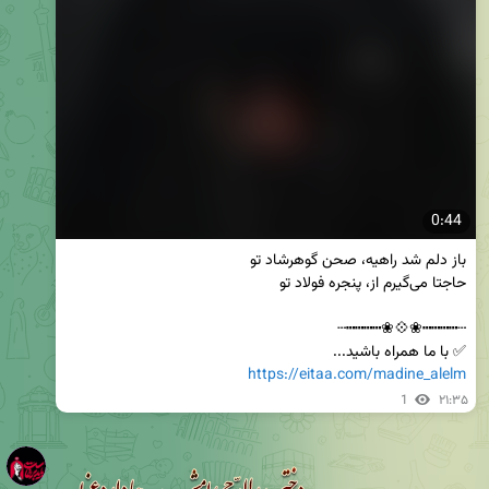
0:44
✅ با ما همراه باشید...

https://eitaa.com/madine_alelm
1
۲۱:۳۵