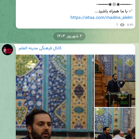
✅ با ما همراه باشید...

https://eitaa.com/madine_alelm
1
۷:۴۱
۲ شهریور ۱۴۰۴
کانال فرهنگی مدینه العلم