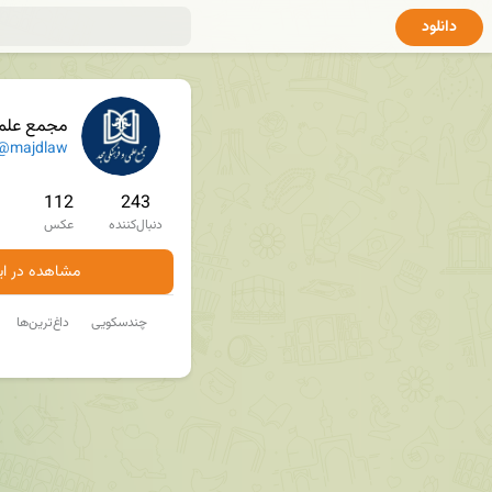
دانلود
مجمع علم
@majdlaw
112
243
دنبال‌کننده
عکس
مشاهده در ایت
چندسکویی
داغ‌ترین‌ها