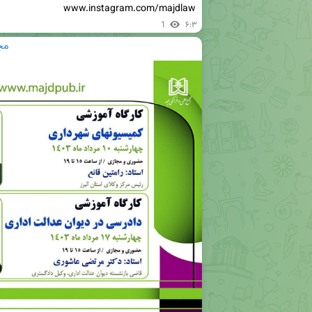
www.instagram.com/majdlaw
1
۶:۳
مج