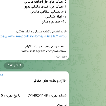
خرید اینترنتی کتاب فیزیکی و الکترونیکی:

tps://www.majdpub.ir/Home/BDetails/14255
www.instagram.com/majdlaw
1
۷:۲۷
۱۹ تیر ۱۴۰۳
مج