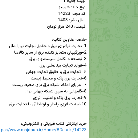
خرید اینترنتی کتاب فیزیکی و الکترونیکی:

tps://www.majdpub.ir/Home/BDetails/14223