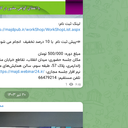
لینک ثبت نام:

s://majdpub.ir/workShop/WorkShopList.aspx
نرم افزار جلسه مجازی: 
ttps://majd.webinar24.ir/
تلفن مستقیم: 66479214
1
۶:۱۵
۲۰ تیر ۱۴۰۳
مج