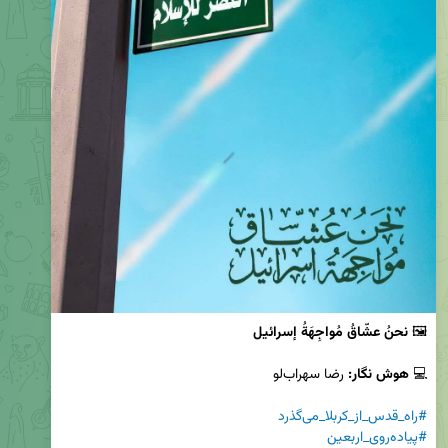
🖼️ 
نحنُ عشّاقُ مُواجِهَةُ إسرائیل
💻 
هوش نگار:
#راه_قدس_از_کربلا_می‌گذرد
#پیاده‌روی_اربعین