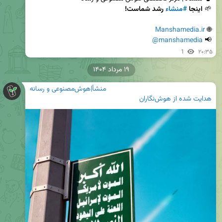
🌱 
اینجا 
#منشاء
 رشد شماست!
Manshamedia.ir
🌐 
@manshamedia
📢 
1
۲۰:۳۵
۱۹ مرداد ۱۴۰۴
منشأ|هوش‌مصنوعی و رسانه
هدایت شده از هوش‌نگاران