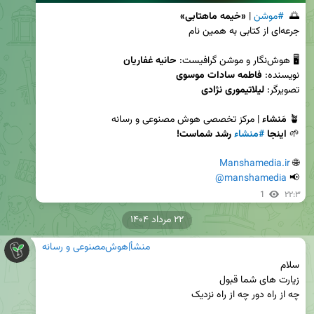
🌅  
#موشن
 | 
«خیمه ماهتابی»
🖥 هوش‌نگار و موشن گرافیست: 
حانیه غفاریان
نویسنده: 
فاطمه سادات موسوی
تصویرگر: 
لیلاتیموری نژادی
🪴 
مَنشاء
🌱
 اینجا 
#منشاء
 رشد شماست!
Manshamedia.ir
🌐 
@manshamedia
📢 
1
۲۲:۳
۲۲ مرداد ۱۴۰۴
منشأ|هوش‌مصنوعی و رسانه