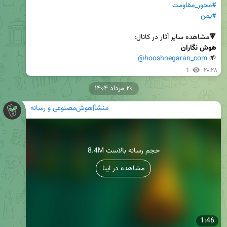
#محور_مقاومت
#یمن
🔻مشاهده سایر آثار در کانال:

هوش نگاران
@hooshnegaran_com
🌱 
1
۲۰:۲۸
۲۰ مرداد ۱۴۰۴
منشأ|هوش‌مصنوعی و رسانه
8.4M حجم رسانه بالاست
مشاهده در ایتا
1:46