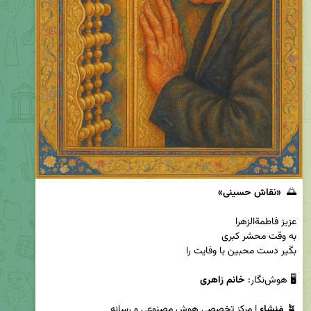
🌅  
«نقاش حسینی»
🖥 هوش‌نگار: 
خانم زاهری
🪴 
مَنشاء