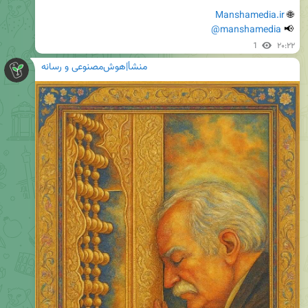
Manshamedia.ir
🌐 
@manshamedia
📢 
1
۲۰:۲۲
منشأ|هوش‌مصنوعی و رسانه