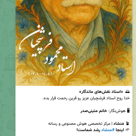
🌅  
«استاد نقش‌های ماندگار»
🖥 هوش‌نگار: 
خانم متینی‌صدر
🪴 
مَنشاء
🌱 
اینجا 
#منشاء
 رشد شماست!