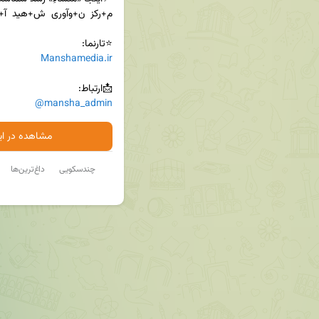
⭐تارنما:

Manshamedia.ir
📩ارتباط:

@mansha_admin
مشاهده در ایت
چندسکویی
داغ‌ترین‌ها