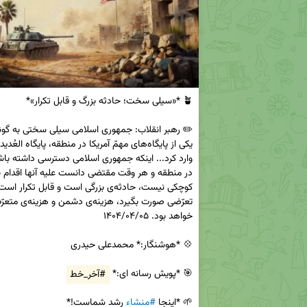
🎯 *پویش رسانه ای:* 
#آخر_خط
🌱 *اینجا 
#منشاء