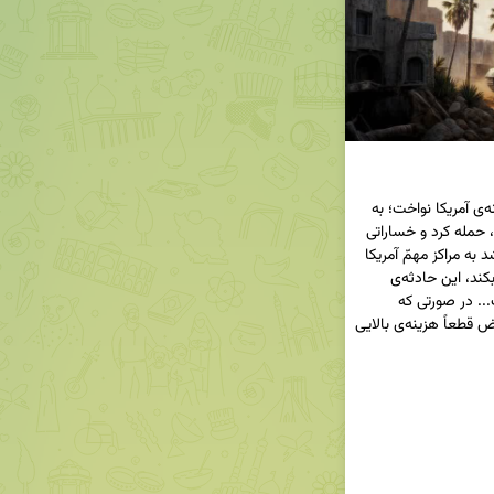
✏️ رهبر انقلاب: جمهوری اسلامی سیلی سختی به گونه‌ی آمریکا نواخت؛ به 
یکی از پایگاه‌های مهمّ آمریکا در منطقه، پایگاه العُدید، حمله کرد و خساراتی 
وارد کرد... اینکه جمهوری اسلامی دسترسی داشته باشد به مراکز مهمّ آمریکا 
در منطقه و هر وقت مقتضی دانست علیه آنها اقدام بکند، این حادثه‌ی 
کوچکی نیست، حادثه‌ی بزرگی است و قابل تکرار است... در صورتی که 
تعرّضی صورت بگیرد، هزینه‌ی دشمن و هزینه‌ی متعرّض قطعاً هزینه‌ی بالایی 