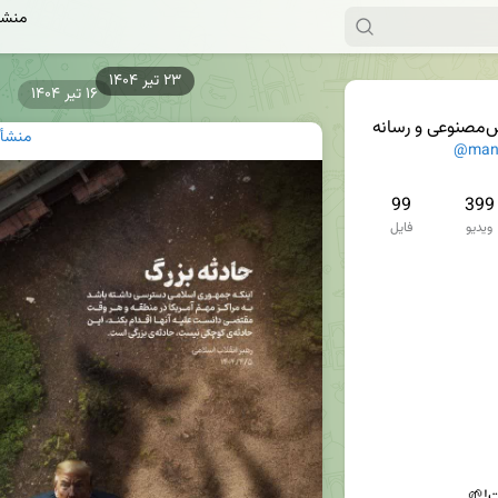
منشأ
۱۶ تیر ۱۴۰۴
مصنوعی و رسانه
منشأ|
@man
99
399
ویدیو
فایل