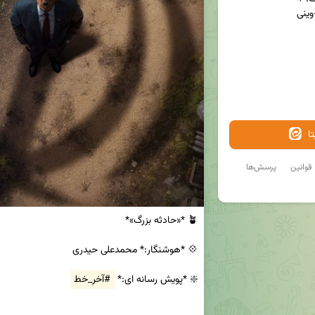
ا
قوانین
پرسش‌ها
❇️ *پویش رسانه ای:* 
#آخر_خط