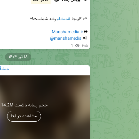
🌱 *اینجا 
#منشاء
Manshamedia.ir
🌐 
@manshamedia
📢 
1
۶:۱۵
۱۸ تیر ۱۴۰۴
منشأ|
14.2M حجم رسانه بالاست
مشاهده در ایتا