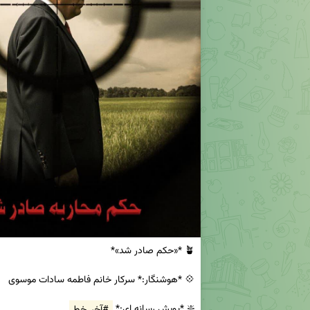
❇️ *پویش رسانه ای:* 
#آخر_خط