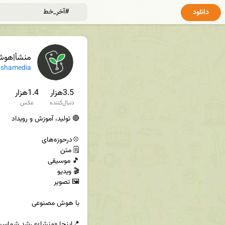
دانلود
منشأ|هوش‌
shamedia
3.5هزار
1.4هزار
دنبال‌کننده
عکس