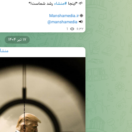
🌱 *اینجا 
#منشاء
Manshamedia.ir
🌐 
@manshamedia
📢 
1
۶:۳۲
۱۷ تیر ۱۴۰۴
منشأ|