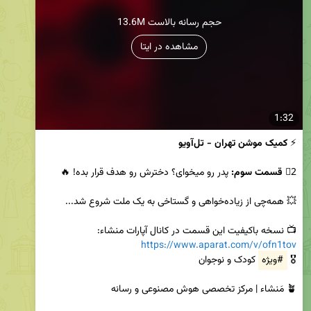
13.6M حجم رسانه بالاست
مشاهده در ایتا
1:32
⚡ 
کمیک موشن تهران - تل‌آویو
2⃣ 
قسمت سوم:
📺 نسخه باکیفیت این قسمت در کانال آپارات منشاء:

https://www.aparat.com/v/ofn1tov
🎖️ 
#ویژه