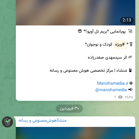
2:13
🎖 *
#ویژه
Manshamedia.ir
🌐 
@manshamedia
📢 
1
۲۱:۴۸
۳۰ فروردین
منشأ|هوش‌مصنوعی و رسانه