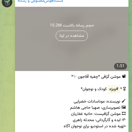
منشأ|هوش‌مصنوعی و رسانه
15.2M حجم رسانه بالاست
مشاهده در ایتا
1:51
🎖 *
#ویژه