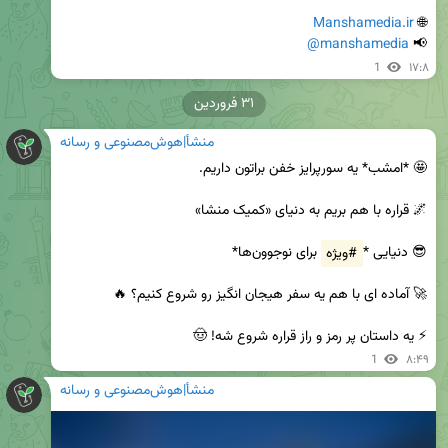
Manshamedia.ir
🌐 
@manshamedia
📢 
1
۱۷:۸
۳۱ فروردین
منشأ|هوش‌مصنوعی و رسانه
😎 دنیایی *
#ویژه
⚡️ یه داستان پر رمز و راز قراره شروع شه! 🤠
1
۸:۴۹
منشأ|هوش‌مصنوعی و رسانه