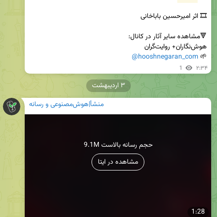
@hooshnegaran_com
🌱 
1
۲:۳۴
۳ اردیبهشت
منشأ|هوش‌مصنوعی و رسانه
9.1M حجم رسانه بالاست
مشاهده در ایتا
1:28