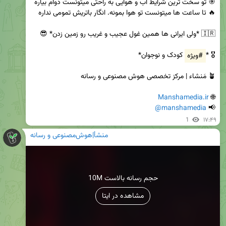
🎖 *
#ویژه
Manshamedia.ir
🌐 
@manshamedia
📢 
1
۱۷:۴۹
منشأ|هوش‌مصنوعی و رسانه
10M حجم رسانه بالاست
مشاهده در ایتا