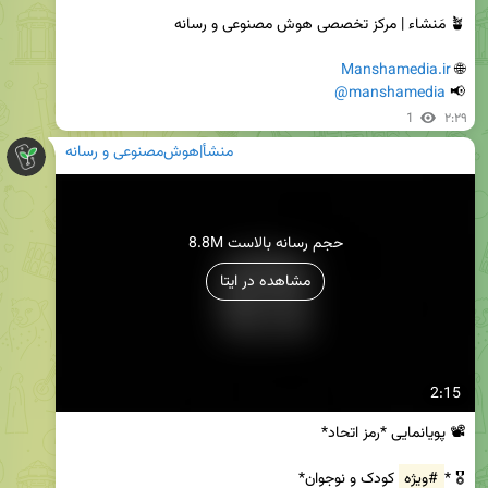
Manshamedia.ir
🌐 
@manshamedia
📢 
1
۲:۲۹
منشأ|هوش‌مصنوعی و رسانه
8.8M حجم رسانه بالاست
مشاهده در ایتا
2:15
🎖 *
#ویژه