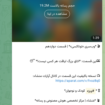
19.2M حجم رسانه بالاست
مشاهده در ایتا
1:39
📺 نسخه باکیفیت این قسمت در کانال آپارات منشاء:

https://aparat.com/v/fvoz8q0
🎖️ *
#ویژه