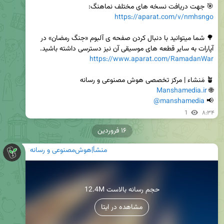
🎯 جهت دریافت نسخه های مختلف نماهنگ:

https://aparat.com/v/nmhsngo
🌳 شما میتوانید با دنبال کردن صفحه ی آلبوم «جنگ رمضان» در 
آپارات به سایر قطعه های موسیقی آن نیز دسترسی داشته باشید.

https://www.aparat.com/RamadanWar
Manshamedia.ir
🌐 
@manshamedia
📢 
1
۸:۳۴
۱۶ فروردین
منشأ|هوش‌مصنوعی و رسانه
12.4M حجم رسانه بالاست
مشاهده در ایتا