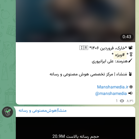
0:43
🎖 *
#ویژه
Manshamedia.ir
🌐 
@manshamedia
📢 
1
۸:۳۱
منشأ|هوش‌مصنوعی و رسانه
20.9M حجم رسانه بالاست