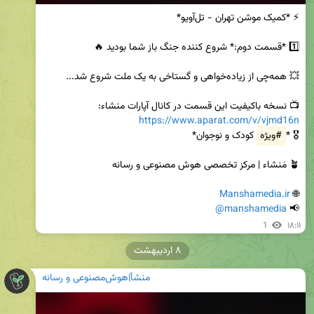
📺 نسخه باکیفیت این قسمت در کانال آپارات منشاء:

https://www.aparat.com/v/vjmd16n
🎖️ *
#ویژه
Manshamedia.ir
🌐 
@manshamedia
📢 
1
۱۸:۱۱
۸ اردیبهشت
منشأ|هوش‌مصنوعی و رسانه