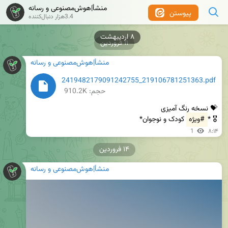
منشأ|هوش‌مصنوعی و رسانه
پیوستن
3.4هزار دنبال‌کننده
۸ اردیبهشت
۱۱ فروردین
منشأ|هوش‌مصنوعی و رسانه
2419482179091242755_219106781251363.pdf
حجم: 910.2K
🎖 *
#ویژه
 کودک و نوجوان*
1
۸:۱۴
۱۴ فروردین
منشأ|هوش‌مصنوعی و رسانه