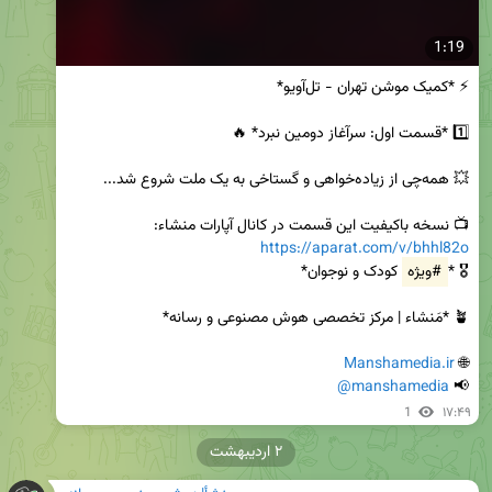
1:19
📺 نسخه باکیفیت این قسمت در کانال آپارات منشاء:

https://aparat.com/v/bhhl82o
🎖️ *
#ویژه
Manshamedia.ir
🌐 
@manshamedia
📢 
1
۱۷:۴۹
۲ اردیبهشت