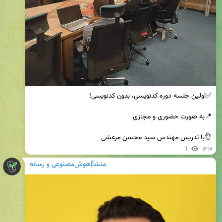
👌با تدریس مهندس سید محسن مرعشی
1
۱۳:۷
منشأ|هوش‌مصنوعی و رسانه