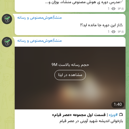
✅مدرس دوره ی هوش مصنوعی منشاء، بوژان و...
1
۱۳:۱۱
منشأ|هوش‌مصنوعی و رسانه
⚠️از این دوره جا مانده اید؟!
1
۱۳:۱۱
منشأ|هوش‌مصنوعی و رسانه
9M حجم رسانه بالاست
مشاهده در ایتا
1:40
📺 
#ویژه
 | 
قسمت اول مجموعه «عصر قیام»