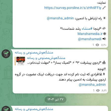
https://survey.porsline.ir/s/zHh4FFiy
🔗 
✴️ راه ارتباطی با ادمین: 
@mansha_admin
🌱 *اینجا 
#منشاء
Manshamedia.ir
🌐 
@manshamedi
📢 
1
۸:۲۰
منشأ|هوش‌مصنوعی و رسانه
منشأ|هوش‌مصنوعی و رسانه
🎪 *اردوی پیشرفت ۳* ⚡️ *کمیک بساز* ▫️ *مهلت ثبت‌نام:* ‼️ ۲۹ تیرماه ‼️ ▫️ *شروع کارگاه‌ها:* ۳۰ تیرماه
👨‍💻افرادی که ثبت نام کرده اند جهت دریافت لینک عضویت در گروه 
اردوی پیشرفت به ادمین پیام دهند

@mansha_admin
1
۸:۲۱
۲۷ تیر ۱۴۰۴
منشأ|هوش‌مصنوعی و رسانه