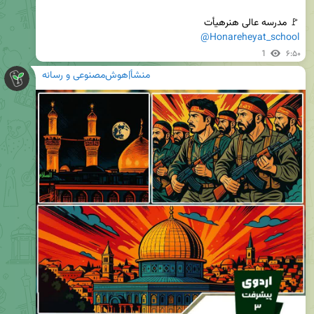
🚩 مدرسه عالی هنرهیأت

@Honareheyat_school
1
۶:۵۰
منشأ|هوش‌مصنوعی و رسانه