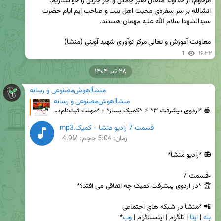
مرحوم، از خداوند متعال صبر جمیل و اجر جزیل را خواستاریم. 
انشالله بر سر سفره‌ی محبت اهل بیت و صاحب ایم ایام حضرت 
معاونت آموزش و تعالی مرکز نوآوری شهید آوینی (منشأ)
1
۱۶:۳۲
۲۸ تیر ۱۴۰۴
منشأ|هوش‌مصنوعی و رسانه
منشأ|هوش‌مصنوعی و رسانه
🎪 *اردوی پیشرفت ۳* ⚡️ *کمیک بساز* ▫️ *مهلت ثبت‌نام:* ‼️ ۲۹ تیرماه ‼️ ▫️ *شروع کارگاه‌ها:* ۳۰ تیرماه
قسمت 7 رادیو منشا - کمیک.mp3
زمان:
5:04
حجم: 4.9M
📲 *منشأ در شبکه های اجتماعی

بله
 | 
ایتا
 | تلگرام | اینستاگرام | 
وب
*