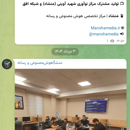
📺 
تولید مشترک مرکز نوآوری شهید آوینی (منشاء) و شبکه افق
🪴 
مَنشاء
Manshamedia.ir
🌐 
@manshamedia
📢 
1
۱۳:۵۲
۳ مرداد ۱۴۰۴
منشأ|هوش‌مصنوعی و رسانه