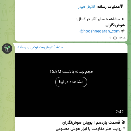
 🔻
عملیات رسانه:
#تیغ_حیدر
🔸 مشاهده سایر آثار در کانال:

هوش‌نگاران
@hooshnegaran_com
🌱 
1
۱۳:۵
منشأ|هوش‌مصنوعی و رسانه
15.8M حجم رسانه بالاست
مشاهده در ایتا
2:42
🎬 
قسمت یازدهم | پویش هوش‌نگاران