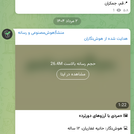
📍قم، جمکران
1
۵:۸
۲ مرداد ۱۴۰۴
منشأ|هوش‌مصنوعی و رسانه
هدایت شده از هوش‌نگاران
26.4M حجم رسانه بالاست
مشاهده در ایتا
1:22
🖼
 «مردی با آرزوهای دوربُرد»