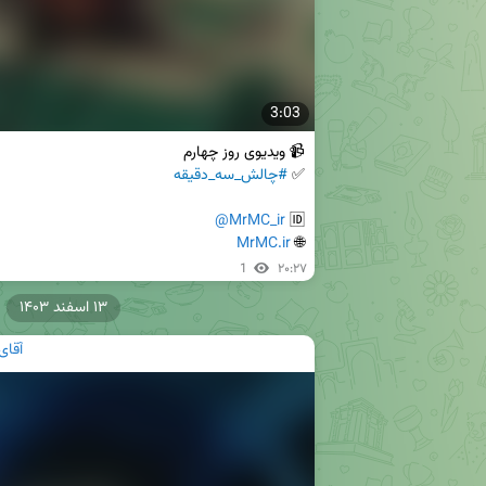
3:03
✅ 
#چالش_سه_دقیقه
@MrMC_ir
🆔 
MrMC.ir
🌐 
1
۲۰:۲۷
۱۳ اسفند ۱۴۰۳
آقای