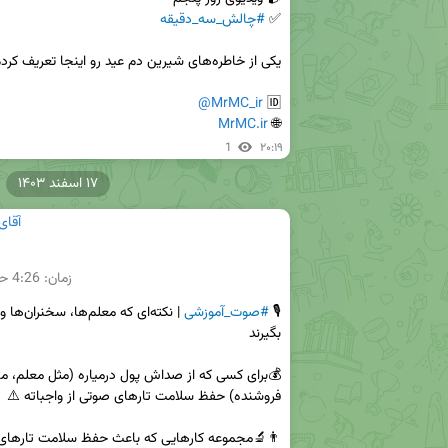
✅ 
#چالش_سه_دقیقه
@MrMC_ir
🆔 
MrMC.ir
🌐 
1
۲۰:۱۹
۱۷ اسفند ۱۴۰۳
آقای
زمان:
4:26
حج
🎙 
#صوت_آموزشی