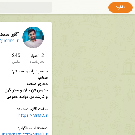
دانلود
آقای صحنه
@mrmc_ir
1.2هزار
245
دنبال‌کننده
عکس
سایت آقای صحنه:

https://MrMC.ir
صفحه اینستاگرام:

Instagram.com/MrMC.ir