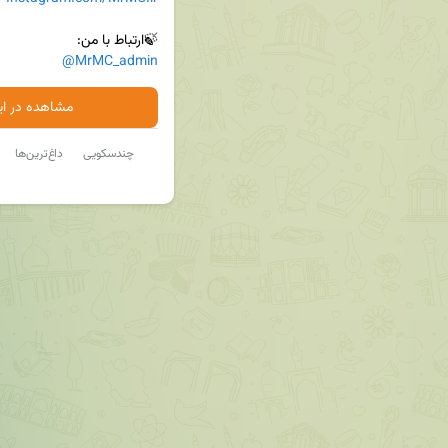
🍃ارتباط با من:

@MrMC_admin
مشاهده در ایت
چندسکویی
داغ‌ترین‌ها