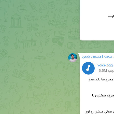
 صحنه | مسعود پایمرد
voice.ogg
م: 5.5M
 | نکته‌ای که معلم‌ها، سخنران‌ها و مجری‌ها باید جدی 
💰برای کسی که از صداش پول درمیاره (مثل معلم، مجری، سخنران یا 
👨‍🔬مجموعه کارهایی که باعث حفظ سلامت تارهای صوتی میشن رو توی 