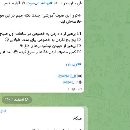
فن بیان، در دسته 
#بهداشت_صوت
#فن_بیان
@MrMC_ir
🆔 
MrMC.ir
🌐 
1
۱۱:۹
۱۸ اسفند ۱۴۰۳
آقای