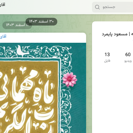
آقا
۱۱ اسفند ۱۴۰۳
 | مسعود پایمرد
آقای
13
60
ویدیو
فایل