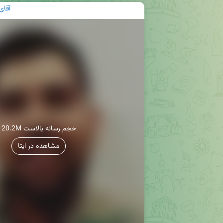
آقای
20.2M حجم رسانه بالاست
مشاهده در ایتا