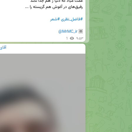
#فاضل_نظری
#شعر
@MrMC_ir
🆔 
1
۹:۵۳
آقای