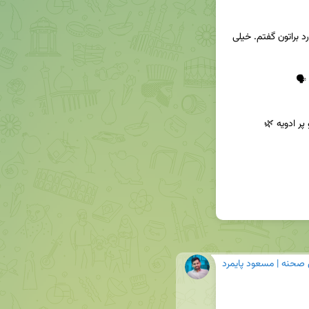
🔹توی این صوت آموزشی، چندتا نکته مهم در این مورد براتون گفتم. خیلی 
 صحنه | مسعود پایمرد