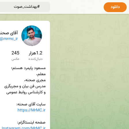
دانلود
آقای صحنه
@mrmc_ir
1.2هزار
245
دنبال‌کننده
عکس
سایت آقای صحنه:

https://MrMC.ir
صفحه اینستاگرام:

Instagram.com/MrMC.ir