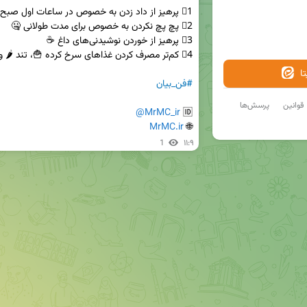
ا
#فن_بیان
قوانین
پرسش‌ها
@MrMC_ir
🆔 
MrMC.ir
🌐 
1
۱۱:۹