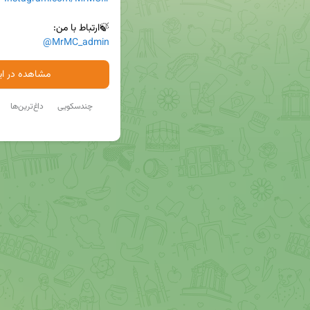
🍃ارتباط با من:

@MrMC_admin
مشاهده در ایت
چندسکویی
داغ‌ترین‌ها