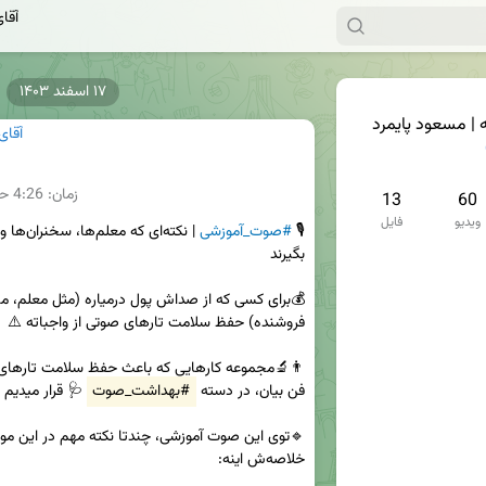
آقا
۱۷ اسفند ۱۴۰۳
 | مسعود پایمرد
آقای
زمان:
4:26
حج
13
60
ویدیو
فایل
🎙 
#صوت_آموزشی
فن بیان، در دسته 
#بهداشت_صوت