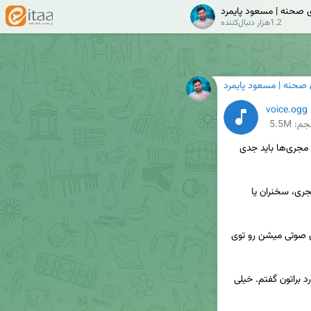
ی صحنه | مسعود پایمرد
1.2هزار دنبال‌کننده
 صحنه | مسعود پایمرد
voice.ogg
م: 5.5M
 | نکته‌ای که معلم‌ها، سخنران‌ها و مجری‌ها باید جدی 
💰برای کسی که از صداش پول درمیاره (مثل معلم، مجری، سخنران یا 
👨‍🔬مجموعه کارهایی که باعث حفظ سلامت تارهای صوتی میشن رو توی 
🔹توی این صوت آموزشی، چندتا نکته مهم در این مورد براتون گفتم. خیلی 