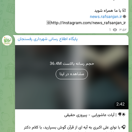
news.rafsanjan.ir
🌐 
🆔http://Instagram.com/news_rafsanjan_ir
1
۳:۵۲
پایگاه اطلاع رسانی شهرداری رفسنجان
36.4M حجم رسانه بالاست
مشاهده در ایتا
2:42
🎧 با نوای علی اکبری به آیه ای از قرآن گوش بسپارید، با کلام دکتر 