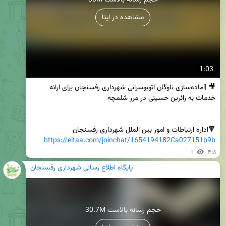
30M حجم رسانه بالاست
مشاهده در ایتا
1:03
🎥 |آماده‌سازی ناوگان اتوبوسرانی شهرداری رفسنجان برای ارائه 
🔻اداره ارتباطات و امور بین الملل شهرداری رفسنجان

https://eitaa.com/joinchat/1654194182Ca027151b9b
1
۴:۸
پایگاه اطلاع رسانی شهرداری رفسنجان
30.7M حجم رسانه بالاست