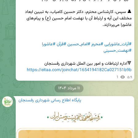
👤 سپس، کارشناس محترم، دکتر حسین کامیاب، به تبیین ابعاد 
مختلف این آیه و ارتباط آن با نهضت امام حسین (ع) و پیام‌های 
#آیات_عاشورایی
#محرم
#امام_حسین
#قرآن
#عاشورا
#نهضت_حسینی
🔻اداره ارتباطات و امور بین الملل شهرداری رفسنجان

https://eitaa.com/joinchat/1654194182Ca027151b9b
1
۵:۹
۱۱ مرداد ۱۴۰۴
پایگاه اطلاع رسانی شهرداری رفسنجان