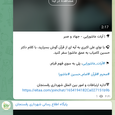
مشاهده در ایتا
2:17
🎧 با نوای علی اکبری به آیه ای از قرآن گوش بسپارید، با کلام دکتر 
🏴 
#آیات_عاشورایی
#محرم
#قرآن
#امام_حسین
#عاشورا
🔻اداره ارتباطات و امور بین الملل شهرداری رفسنجان

https://eitaa.com/joinchat/1654194182Ca027151b9b
1
۴:۴۱
پایگاه اطلاع رسانی شهرداری رفسنجان