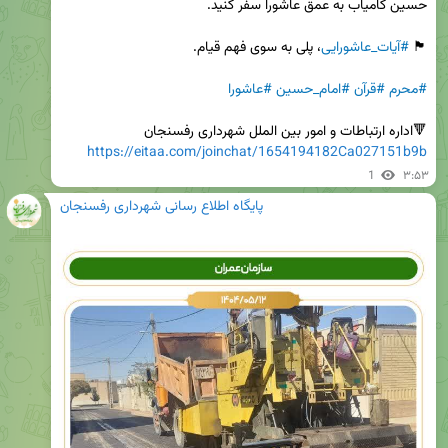
🏴 
#آیات_عاشورایی
#محرم
#قرآن
#امام_حسین
#عاشورا
🔻اداره ارتباطات و امور بین الملل شهرداری رفسنجان

https://eitaa.com/joinchat/1654194182Ca027151b9b
1
۳:۵۳
پایگاه اطلاع رسانی شهرداری رفسنجان