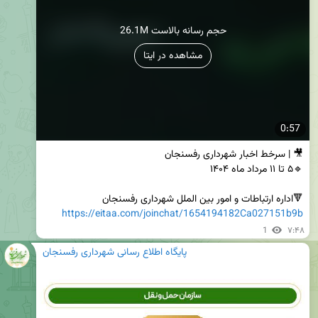
26.1M حجم رسانه بالاست
مشاهده در ایتا
0:57
🔻اداره ارتباطات و امور بین الملل شهرداری رفسنجان

https://eitaa.com/joinchat/1654194182Ca027151b9b
1
۷:۴۸
پایگاه اطلاع رسانی شهرداری رفسنجان