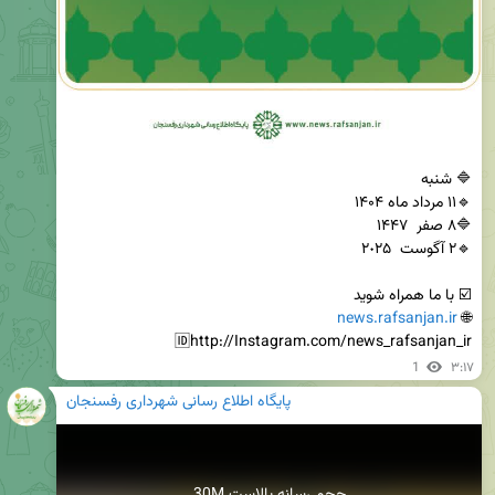
news.rafsanjan.ir
🌐 
🆔http://Instagram.com/news_rafsanjan_ir
1
۳:۱۷
پایگاه اطلاع رسانی شهرداری رفسنجان