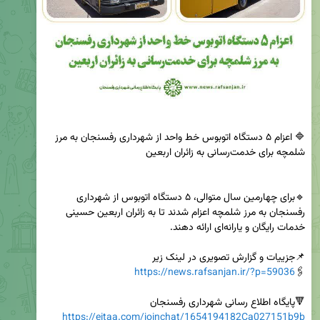
🔷 اعزام ۵ دستگاه اتوبوس خط واحد از شهرداری رفسنجان به مرز 
🔹برای چهارمین سال متوالی، ۵ دستگاه اتوبوس از شهرداری 
رفسنجان به مرز شلمچه اعزام شدند تا به زائران اربعین حسینی 
https://news.rafsanjan.ir/?p=59036
🖇
🔻پایگاه اطلاع رسانی شهرداری رفسنجان

https://eitaa.com/joinchat/1654194182Ca027151b9b