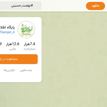
دانلود
پایگاه اطلاع رس
✔
sanjan_ir
7.4هزار
12.6هزار
1.9
دنبال‌کننده
عکس
مشاهده در ایت
چندسکویی
داغ‌ترین‌ها