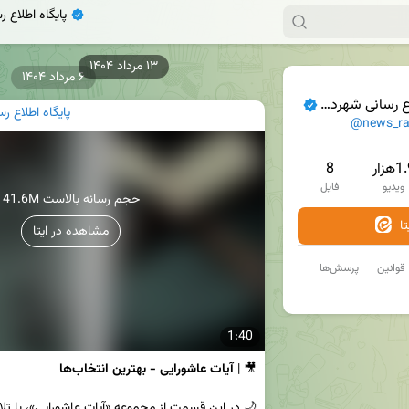
پایگاه اطلاع 
۶ مرداد ۱۴۰۴
انی شهرداری رفسنجان
پایگاه اطلاع 
@news_raf
هزار
8
ویدیو
فایل
41.6M حجم رسانه بالاست
ا
مشاهده در ایتا
قوانین
پرسش‌ها
1:40
🎥 | 
آیات عاشورایی - بهترین انتخاب‌ها