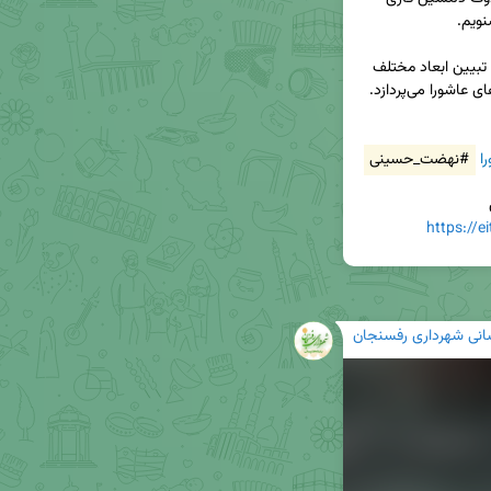
👤 سپس، کارشناس محترم، دکتر حسین کامیاب، به تبیین ابعاد مختلف 
ا
#نهضت_حسینی
https://
رسانی شهرداری رفسنجان