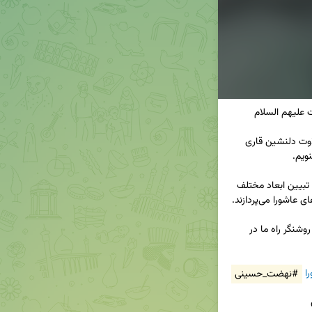
🌙 در این قسمت از مجموعه «آیات عاشورایی»، با تلاوت دلنشین قاری 
👤 سپس، کارشناس محترم، دکتر حسین کامیاب، به تبیین ابعاد مختلف 
🏴 امیدواریم این تأملات قرآنی، در این ایام سوگواری، روشنگر راه ما در 
ا
#نهضت_حسینی