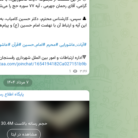
#آیات_عاشورایی
#محرم
#امام_حسین
#قرآن
#عاشور
🔻اداره ارتباطات و امور بین الملل شهرداری رفسنجان

eitaa.com/joinchat/1654194182Ca027151b9b
1
۳:۴۶
۷ مرداد ۱۴۰۴
پایگاه اطلاع 
30.4M حجم رسانه بالاست
مشاهده در ایتا