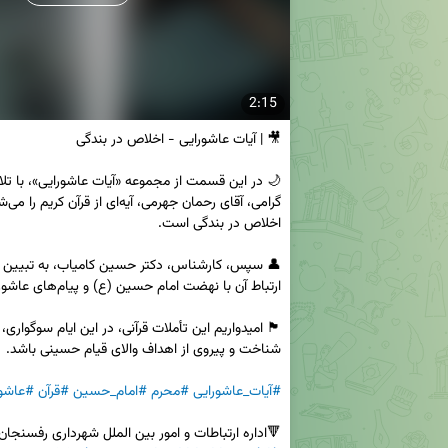
2:15
#آیات_عاشورایی
#محرم
#امام_حسین
#قرآن
#عاشور
🔻اداره ارتباطات و امور بین الملل شهرداری رفسنجان
