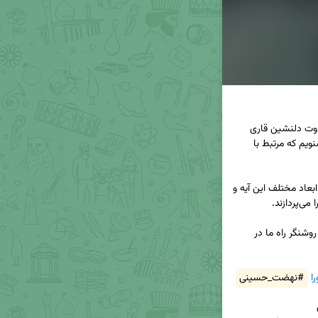
🌙 در این قسمت از مجموعه «آیات عاشورایی»، با تلاوت دلنشین قاری 
گرامی، آقای رحمان جهرمی، آیه‌ای از قرآن کریم را می‌شنویم که مرتبط با 
👤 سپس، کارشناس، دکتر حسین کامیاب، به تبیین ابعاد مختلف این آیه و 
🏴 امیدواریم این تأملات قرآنی، در این ایام سوگواری، روشنگر راه ما در 
ا
#نهضت_حسینی