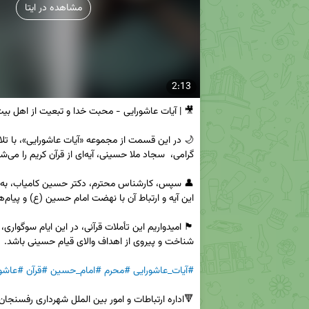
مشاهده در ایتا
2:13
#آیات_عاشورایی
#محرم
#امام_حسین
#قرآن
#عاشور
🔻اداره ارتباطات و امور بین الملل شهرداری رفسنجان
