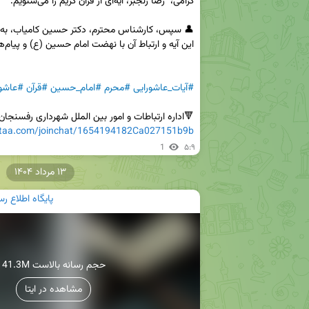
#آیات_عاشورایی
#محرم
#امام_حسین
#قرآن
#عاشور
🔻اداره ارتباطات و امور بین الملل شهرداری رفسنجان

eitaa.com/joinchat/1654194182Ca027151b9b
1
۵:۹
۱۳ مرداد ۱۴۰۴
پایگاه اطلاع 
41.3M حجم رسانه بالاست
مشاهده در ایتا