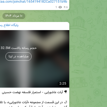
eitaa.com/joinchat/1654194182Ca027151b9b
1
۴:۱۱
۱۰ مرداد ۱۴۰۴
پایگاه اطلاع 
32.5M حجم رسانه بالاست
مشاهده در ایتا
2:25