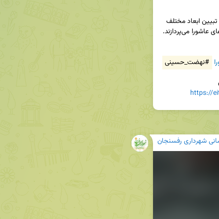
👤 سپس، کارشناس محترم، دکتر حسین کامیاب، به تبیین ابعاد مختلف 
ا
#نهضت_حسینی
https://
رسانی شهرداری رفسنجان