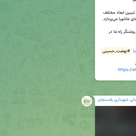
👤 سپس، کارشناس محترم، دکتر حسین کامیاب، به تبیین ابعاد مختلف 
🏴 امیدواریم این تأملات قرآنی، در این ایام سوگواری، روشنگر راه ما در 
ا
#نهضت_حسینی
https://
رسانی شهرداری رفسنجان