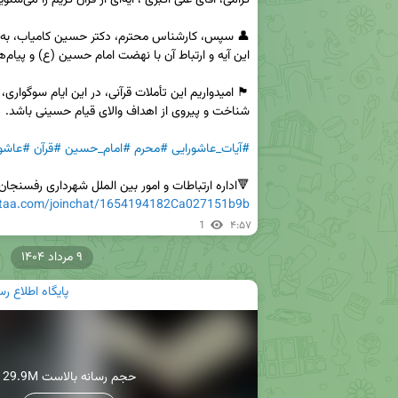
#آیات_عاشورایی
#محرم
#امام_حسین
#قرآن
#عاشور
🔻اداره ارتباطات و امور بین الملل شهرداری رفسنجان

eitaa.com/joinchat/1654194182Ca027151b9b
1
۴:۵۷
۹ مرداد ۱۴۰۴
پایگاه اطلاع 
29.9M حجم رسانه بالاست