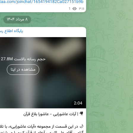
eitaa.com/joinchat/1654194182Ca027151b9b
1
۳:۱۱
۸ مرداد ۱۴۰۴
پایگاه اطلاع 
27.8M حجم رسانه بالاست
مشاهده در ایتا
2:04