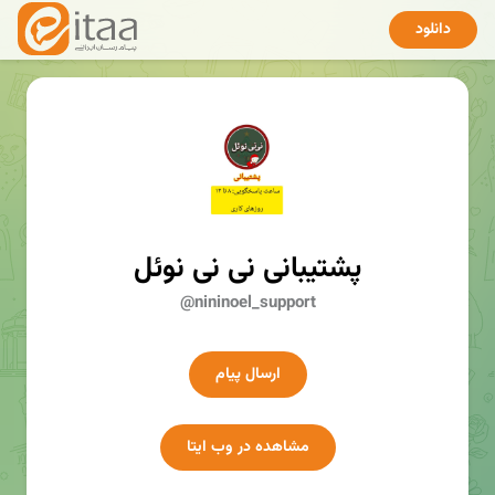
دانلود
پشتیبانی نی نی نوئل
@nininoel_support
ارسال پیام
مشاهده در وب ایتا