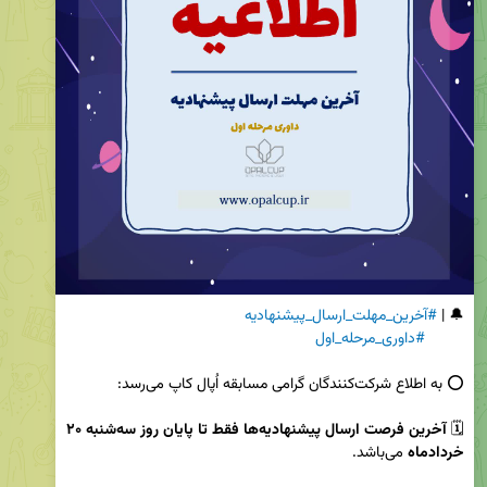
🔔 | 
#آخرین_مهلت_ارسال_پیشنهادیه
#داوری_مرحله_اول
🗓 
آخرین فرصت ارسال پیشنهادیه‌ها فقط تا پایان روز سه‌شنبه ۲۰ 
خردادماه