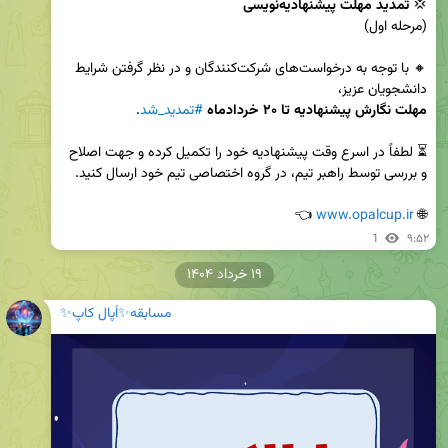
💢 
تمدید مهلت پیشنهادیه‌نویسی
🔸 با توجه به درخواست‌های شرکت‌کنندگان و در نظر گرفتن شرایط 
دانشجویان عزیز،

مهلت نگارش پیشنهادیه تا ۲۰ خردادماه
#تمدید_شد
⏳ لطفاً در اسرع وقت پیشنهادیه خود را تکمیل کرده و جهت اصلاح 
 👈
www.opalcup.ir
🌐 
1
۹:۵۲
۱۹ خرداد ۱۴۰۴
مسابقه✨اُپال کاپ✨