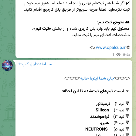
✔️ اگر شما هم ثبت‌نام نهایی را انجام داده‌اید اما هنوز تیم خود را 
ثبت نکرده‌اید، لطفاً هرچه سریع‌تر از طریق 
پنل کاربری
👥 
نحوه‌ی ثبت تیم:
مسئول تیم
 باید وارد پنل کاربری شده و از بخش 
«ثبت تیم»
، 
 👈
www.opalcup.ir
🌐 
1
۱۶:۵۰
مسابقه✨اُپال کاپ✨
👈👈👈
جای شما اینجا خالیه
🔽 
لیست تیم‌های ثبت‌شده تا این لحظه:
🔻 تیم ۱)    
ترمیناتور
🔻 تیم ۲)    
Silicon
🔻 تیم ۳)   
فراهوشمند
🔻 تیم ۴) 	 
هیرو
🔻 تیم ۵)	  
NEUTRONS