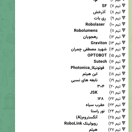
🔻 تیم ۶)   	
نوا
🔻 تیم ۷)  	
SF
🔻 تیم ۸)    
آذرخش
🔻 تیم ۹)    
رِی بات		
🔻 تیم ۱۰)	  
Robolaser
🔻 تیم ۱۱)   	
Robolumens
🔻 تیم ۱۲)  	
رهجویان
🔻 تیم ۱۳) 	
Graviton
🔻 تیم ۱۴)  
شهید مصطفی چمران			
🔻 تیم ۱۵) 	
OPTOBOT
🔻 تیم ۱۶) 	
Sutech
🔻 تیم ۱۷)    
Photonica_فوتونیکا
🔻 تیم ۱۸)  	
ابن هیثم			
🔻 تیم ۱۹)  	
نابغه های نسبی			
🔻 تیم ۲٠)    
۳۰۴
🔻 تیم ۲۱)  	
JSK
🔻 تیم ۲۲)    
۱۲۸
🔻 تیم ۲۳)   
عقرب سیاه			
🔻 تیم ۲۴)   
نور راستا
🔻 تیم ۲۵) 	
آنگستروم(A)			
🔻 تیم ۲۶) 	
روبولینک RoboLink			
🔻 تیم ۲۷)  	
هیثم