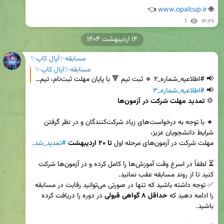
 👈
www.opalcup.ir
🌐 
1
۱۴:۲۷
۱۴ اردیبهشت ۱۴۰۴
مسابقه✨اُپال کاپ✨
مسابقه✨اُپال کاپ✨
📢 #اطلاعیه_شماره_۲ 🔹 ثبت تیم 🔻 با پایان مهلت ثبت‌نام، تیم‌ها در حال شکل‌گیری هستند و تلاش برای کسب
📢 
#اطلاعیه_شماره_۳
💢 
تمدید مهلت شرکت در آزمون‌ها

🔸 با توجه به درخواست‌های زیاد شرکت‌کنندگان و در نظر گرفتن 
مهلت شرکت در آزمون‌های مرحله اول 
تا ۲۰ اردیبهشت
#تمدید_شد
⏳ لطفاً در اسرع وقت آموزش‌ها را کامل کرده و در آزمون‌ها شرکت 
✅ توجه داشته باشید که تنها در صورتی می‌توانید رقابت در مسابقه 
را ادامه دهید که 
حداقل ۸ گواهی قبولی
 در دوره را دریافت کرده 