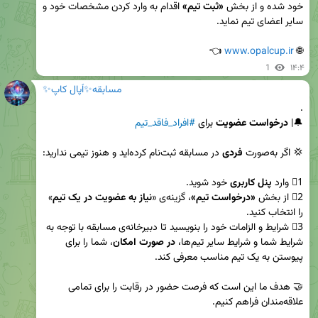
خود شده و از بخش 
«ثبت تیم»
 اقدام به وارد کردن مشخصات خود و 
 👈
www.opalcup.ir
🌐 
1
۱۴:۴
مسابقه✨اُپال کاپ✨
🔔| 
درخواست عضویت
 برای 
#افراد_فاقد_تیم
💢 اگر به‌صورت 
فردی
1⃣ وارد 
پنل کاربری
2⃣ از بخش 
«درخواست تیم»
، گزینه‌ی «
نیاز به عضویت در یک تیم
» 
3⃣ شرایط و الزامات خود را بنویسید تا دبیرخانه‌ی مسابقه با توجه به 
شرایط شما و شرایط سایر تیم‌ها، 
در صورت امکان
، شما را برای 
🤝 هدف ما این است که فرصت حضور در رقابت را برای تمامی 