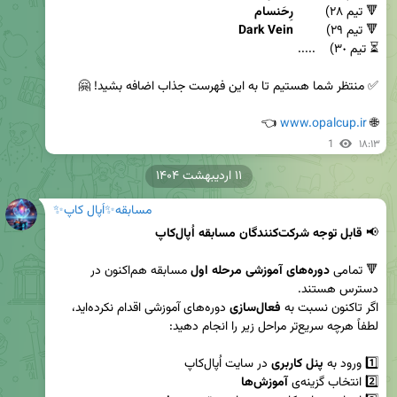
🔻 تیم ۲۸) 	
رِحَنسام
🔻 تیم ۲۹)  	
Dark Vein
 👈
www.opalcup.ir
🌐 
1
۱۸:۱۳
۱۱ اردیبهشت ۱۴۰۴
مسابقه✨اُپال کاپ✨
📢 
قابل توجه شرکت‌کنندگان مسابقه اُپال‌کاپ
🔻 تمامی 
دوره‌های آموزشی مرحله اول 
مسابقه هم‌اکنون در 
اگر تاکنون نسبت به 
فعال‌سازی
 دوره‌های آموزشی اقدام نکرده‌اید، 
1️⃣ ورود به 
پنل کاربری
2️⃣ انتخاب گزینه‌ی 
آموزش‌ها