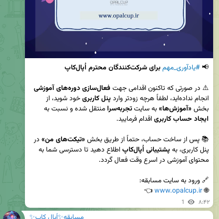
📢 
#یادآوری_مهم
برای شرکت‌کنندگان محترم اُپال‌کاپ
⚠️ در صورتی که تاکنون اقدامی جهت 
فعال‌سازی دوره‌های آموزشی
انجام نداده‌اید، لطفاً هرچه زودتر وارد 
پنل کاربری
 خود شوید، از 
بخش 
«آموزش‌ها»
 به سایت 
تجربه‌سرا
 منتقل شده و نسبت به 
ایجاد حساب کاربری
📚 پس از ساخت حساب، حتماً از طریق بخش 
«تیکت‌های من»
 در 
پنل کاربری، به 
پشتیبانی اُپال‌کاپ
 اطلاع دهید تا دسترسی شما به 
 👈
www.opalcup.ir
🌐 
1
۸:۴۲
مسابقه✨اُپال کاپ✨