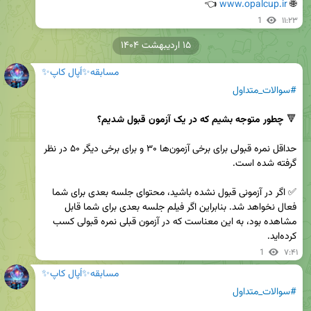
 👈
www.opalcup.ir
🌐 
1
۱۱:۲۳
۱۵ اردیبهشت ۱۴۰۴
مسابقه✨اُپال کاپ✨
#سوالات_متداول
🔻 
چطور متوجه بشیم که در یک آزمون قبول شدیم؟
حداقل نمره قبولی برای برخی آزمون‌ها ۳۰ و برای برخی دیگر ۵۰ در نظر 
✅ اگر در آزمونی قبول نشده باشید، محتوای جلسه بعدی برای شما 
فعال نخواهد شد. بنابراین اگر فیلم جلسه بعدی برای شما قابل 
مشاهده بود، به این معناست که در آزمون قبلی نمره قبولی کسب 
کرده‌اید.
1
۷:۴۱
مسابقه✨اُپال کاپ✨
#سوالات_متداول