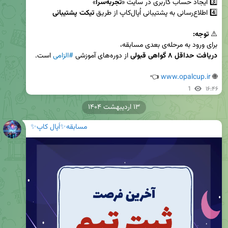
3️⃣ ایجاد حساب کاربری در سایت «
تجربه‌سرا
4️⃣ اطلاع‌رسانی به پشتیبانی اُپال‌کاپ از طریق 
تیکت پشتیبانی
⚠️ 
توجه:
برای ورود به مرحله‌ی بعدی مسابقه،

دریافت حداقل ۸ گواهی قبولی
 از دوره‌های آموزشی 
#الزامی
 👈
www.opalcup.ir
🌐 
1
۱۶:۴۶
۱۳ اردیبهشت ۱۴۰۴
مسابقه✨اُپال کاپ✨