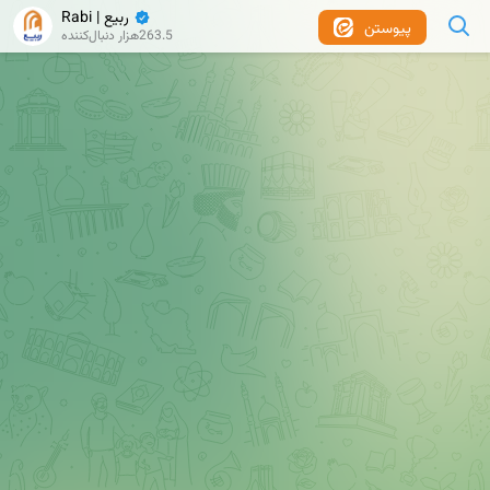
ربیع | Rabi
پیوستن
263.5هزار دنبال‌کننده