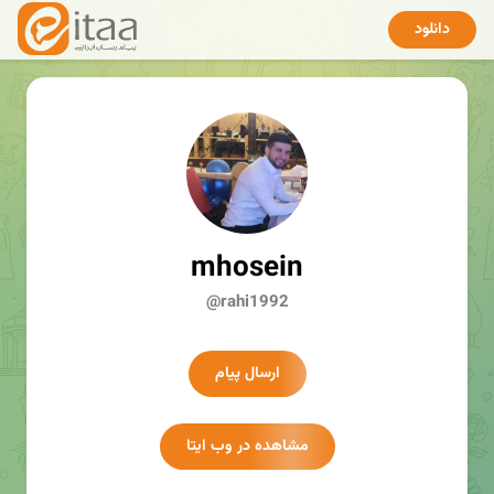
دانلود
mhosein
@rahi1992
ارسال پیام
مشاهده در وب ایتا