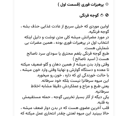
💠 
پرهیزات فوری (قسمت اول )
🚫 🍅 
گوجه فرنگی
اولین موردی که خیلی سریع از عادت غذایی حذف بشه ، 
در مورد مضراتش میشه کلی متن نوشت و دلیل اینکه 
انتخاب اول در پرهیزات فوری بوده ، همین مضرات بی 
طبع گوجه فرنگی بلغم محترق یا سودای سرد ناصالح 
وقتی وارد بدن میشه از همین دهان و گلو ضعیف میکنه 
تا معده و دستگاه گوارش و نهایتا وقتی وارد خون میشه ، 
یعنی طبع و مزاج و عملکردش دقیقا مشابه اخلاط 
یکی دیگه از آثار بسیار تخریبی گوجه ، حمله مستقیمش 
قلب آخرین عضوی هست که در بدن دوار ضعف میشه ، 
حالا ببینید این میوه لعنتی چقدر انتحاری عمل میکنه که 