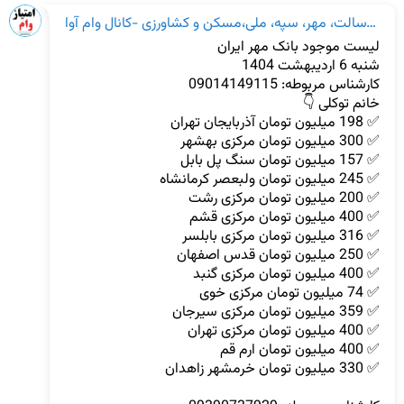
خرید و فروش امتیاز وام بانک رسالت، مهر، سپه، ملی،مسکن و کشاورزی -کانال وام آوا