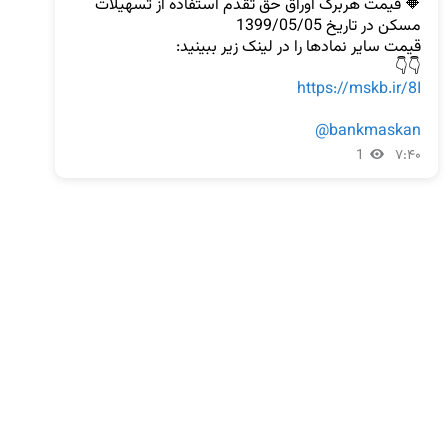
🔶 قیمت هربرگ اوراق حق تقدم استفاده از تسهیلات 
👇👇

https://mskb.ir/8I
@bankmaskan
1
۷:۴۰